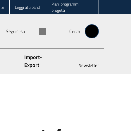
Piani programmi
izi
Leggi atti bandi
progetti
Seguici su
Cerca
Import-
Export
Newsletter