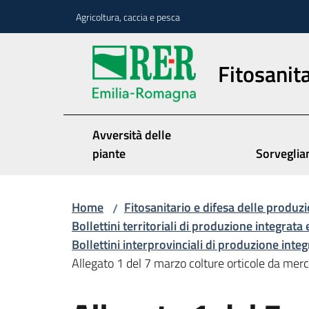
Vai al contenuto
Vai alla navigazione
Vai al footer
Agricoltura, caccia e pesca
Fitosanita
Avversità delle
piante
Sorveglia
Home
Fitosanitario e difesa delle produzi
/
Bollettini territoriali di produzione integrata 
Bollettini interprovinciali di produzione inte
Allegato 1 del 7 marzo colture orticole da mer