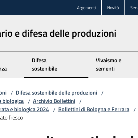
Argomenti
Novità
Serv
rio e difesa delle produzioni
Difesa
Vivaismo e
nza
sostenibile
sementi
oni
Difesa sostenibile delle produzioni
/
/
e biologica
Archivio Bollettini
/
/
grata e biologica 2024
Bollettini di Bologna e Ferrara
/
/
cato fresco