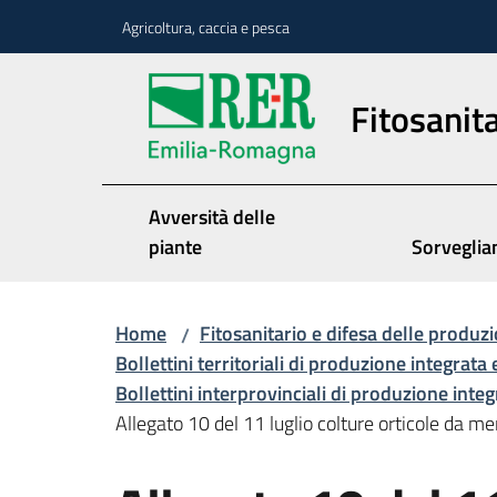
Vai al contenuto
Vai alla navigazione
Vai al footer
Agricoltura, caccia e pesca
Fitosanita
Avversità delle
piante
Sorveglia
Home
Fitosanitario e difesa delle produzi
/
Bollettini territoriali di produzione integrata 
Bollettini interprovinciali di produzione inte
Allegato 10 del 11 luglio colture orticole da me