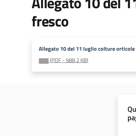
Allegato 10 del 11
fresco
Allegato 10 del 11 luglio colture orticol
(
PDF
-
988,2 KB
)
Qu
pa
Valut