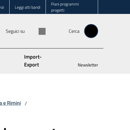
Piani programmi
izi
Leggi atti bandi
progetti
Seguici su
Cerca
Import-
Export
Newsletter
a e Rimini
/