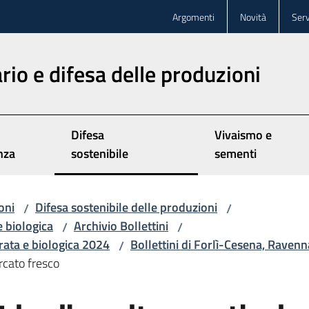
Argomenti
Novità
Serv
rio e difesa delle produzioni
Difesa
Vivaismo e
nza
sostenibile
sementi
oni
Difesa sostenibile delle produzioni
/
/
e biologica
Archivio Bollettini
/
/
grata e biologica 2024
Bollettini di Forlì-Cesena, Ravenn
/
rcato fresco