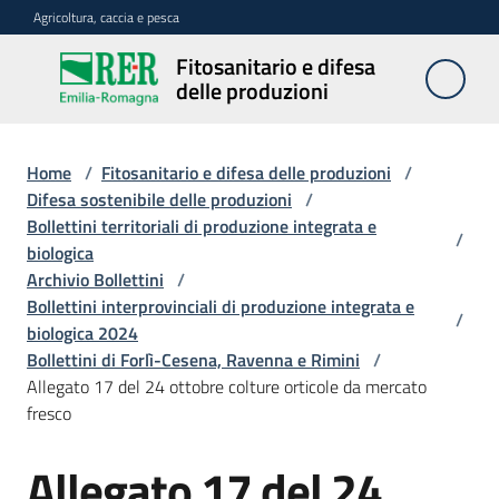
Vai al contenuto
Vai alla navigazione
Vai al footer
Agricoltura, caccia e pesca
Fitosanitario e difesa
Fitosanitario
delle produzioni
e difesa
delle
produzioni
Home
/
Fitosanitario e difesa delle produzioni
/
Difesa sostenibile delle produzioni
/
Bollettini territoriali di produzione integrata e
/
biologica
Avversità
Archivio Bollettini
/
delle
Bollettini interprovinciali di produzione integrata e
piante
/
biologica 2024
Bollettini di Forlì-Cesena, Ravenna e Rimini
/
Allegato 17 del 24 ottobre colture orticole da mercato
Sorveglianza
fresco
Allegato 17 del 24
Difesa