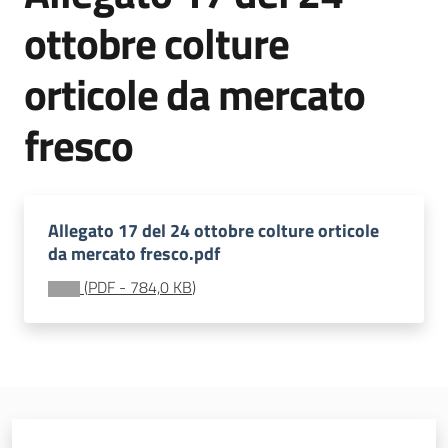
sostenibile
ottobre colture
orticole da mercato
Vivaismo
e
fresco
sementi
Import-
Allegato 17 del 24 ottobre colture orticole
Export
da mercato fresco.pdf
(
PDF
-
784,0 KB
)
Newsletter