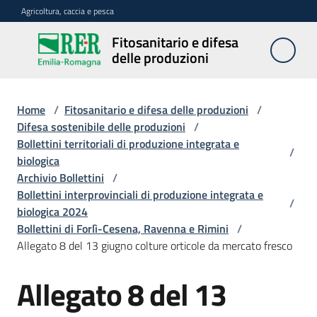
Vai al contenuto
Vai alla navigazione
Vai al footer
Agricoltura, caccia e pesca
Fitosanitario e difesa
Fitosanitario
delle produzioni
e difesa
delle
produzioni
Home
/
Fitosanitario e difesa delle produzioni
/
Difesa sostenibile delle produzioni
/
Bollettini territoriali di produzione integrata e
/
biologica
Avversità
Archivio Bollettini
/
delle
Bollettini interprovinciali di produzione integrata e
piante
/
biologica 2024
Bollettini di Forlì-Cesena, Ravenna e Rimini
/
Allegato 8 del 13 giugno colture orticole da mercato fresco
Sorveglianza
Allegato 8 del 13
Difesa