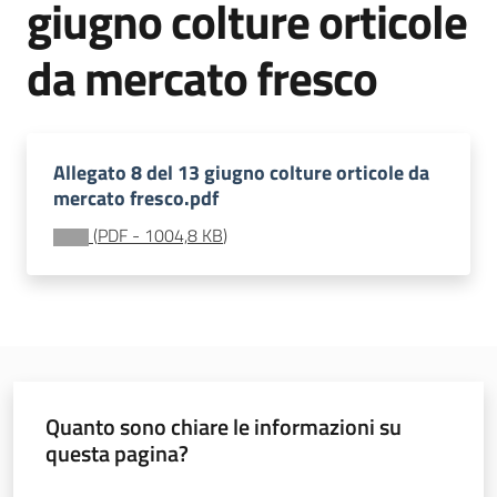
giugno colture orticole
sostenibile
da mercato fresco
Vivaismo
e
sementi
Allegato 8 del 13 giugno colture orticole da
mercato fresco.pdf
(
PDF
-
1004,8 KB
)
Import-
Export
Quanto sono chiare le informazioni su
Newsletter
questa pagina?
Valuta da 1 a 5 stelle