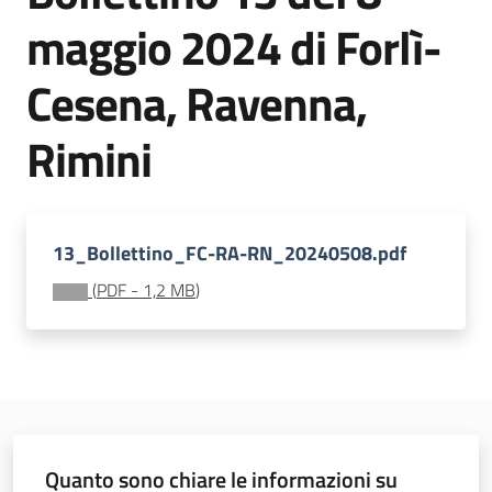
sostenibile
maggio 2024 di Forlì-
Cesena, Ravenna,
Vivaismo
e
Rimini
sementi
Import-
13_Bollettino_FC-RA-RN_20240508.pdf
Export
(
PDF
-
1,2 MB
)
Newsletter
Quanto sono chiare le informazioni su