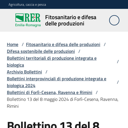
Vai al contenuto
Vai alla navigazione
Vai al footer
Agricoltura, caccia e pesca
Fitosanitario e difesa
Fitosanitario
delle produzioni
e difesa
delle
produzioni
Home
/
Fitosanitario e difesa delle produzioni
/
Difesa sostenibile delle produzioni
/
Bollettini territoriali di produzione integrata e
/
biologica
Avversità
Archivio Bollettini
/
delle
Bollettini interprovinciali di produzione integrata e
piante
/
biologica 2024
Bollettini di Forlì-Cesena, Ravenna e Rimini
/
Bollettino 13 del 8 maggio 2024 di Forlì-Cesena, Ravenna,
Sorveglianza
Rimini
Bollettino 13 del 8
Difesa