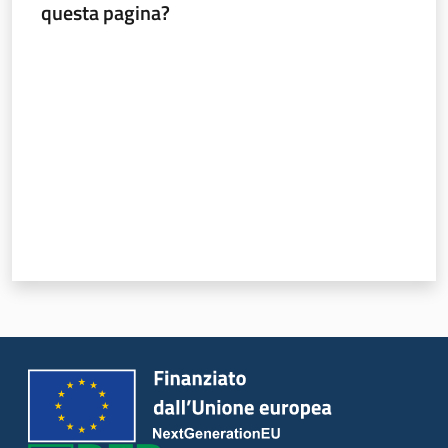
questa pagina?
Seguici
Valuta da 1 a 5 stelle
su
Agricoltura,
caccia e
pesca
Argomenti