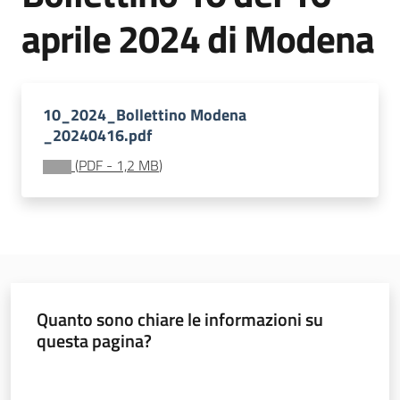
sostenibile
aprile 2024 di Modena
Vivaismo
e
10_2024_Bollettino Modena
sementi
_20240416.pdf
(
PDF
-
1,2 MB
)
Import-
Export
Quanto sono chiare le informazioni su
questa pagina?
Newsletter
Valuta da 1 a 5 stelle