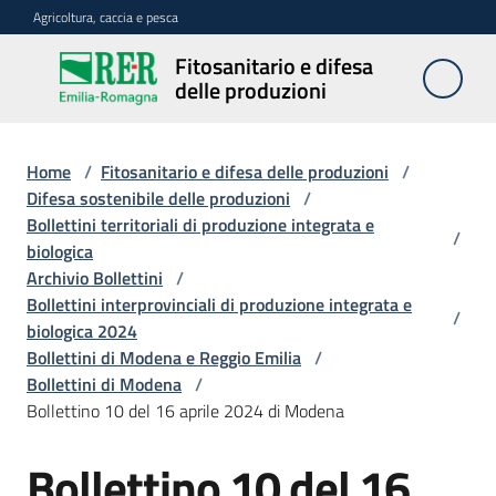
Vai al contenuto
Vai alla navigazione
Vai al footer
Agricoltura, caccia e pesca
Fitosanitario e difesa
Fitosanitario
delle produzioni
e difesa
delle
produzioni
Home
/
Fitosanitario e difesa delle produzioni
/
Difesa sostenibile delle produzioni
/
Bollettini territoriali di produzione integrata e
/
biologica
Avversità
Archivio Bollettini
/
delle
Bollettini interprovinciali di produzione integrata e
piante
/
biologica 2024
Bollettini di Modena e Reggio Emilia
/
Bollettini di Modena
/
Sorveglianza
Bollettino 10 del 16 aprile 2024 di Modena
Bollettino 10 del 16
Difesa