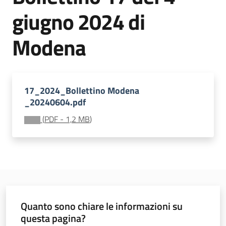
sostenibile
giugno 2024 di
Modena
Vivaismo
e
sementi
17_2024_Bollettino Modena
_20240604.pdf
Import-
(
PDF
-
1,2 MB
)
Export
Newsletter
Quanto sono chiare le informazioni su
questa pagina?