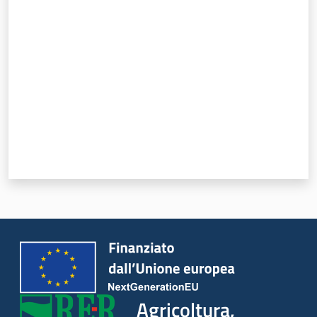
Valuta da 1 a 5 stelle
Seguici
su
Agricoltura,
caccia e
pesca
Agricoltura,
Argomenti