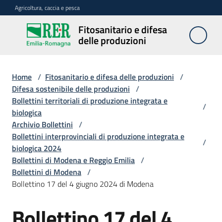
Vai al contenuto
Vai alla navigazione
Vai al footer
Agricoltura, caccia e pesca
Fitosanitario e difesa
Fitosanitario
delle produzioni
e difesa
delle
produzioni
Home
/
Fitosanitario e difesa delle produzioni
/
Difesa sostenibile delle produzioni
/
Bollettini territoriali di produzione integrata e
/
biologica
Avversità
Archivio Bollettini
/
delle
Bollettini interprovinciali di produzione integrata e
piante
/
biologica 2024
Bollettini di Modena e Reggio Emilia
/
Bollettini di Modena
/
Sorveglianza
Bollettino 17 del 4 giugno 2024 di Modena
Bollettino 17 del 4
Difesa