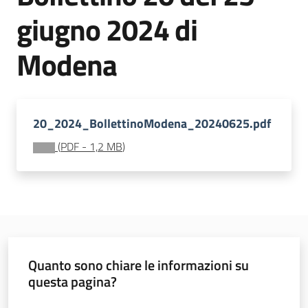
sostenibile
giugno 2024 di
Modena
Vivaismo
e
sementi
20_2024_BollettinoModena_20240625.pdf
(
PDF
-
1,2 MB
)
Import-
Export
Quanto sono chiare le informazioni su
Newsletter
questa pagina?
Valuta da 1 a 5 stelle