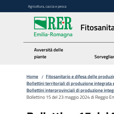
Vai al contenuto
Vai alla navigazione
Vai al footer
Agricoltura, caccia e pesca
Fitosanita
Avversità delle
piante
Sorveglia
Home
Fitosanitario e difesa delle produzi
/
Bollettini territoriali di produzione integrata 
Bollettini interprovinciali di produzione inte
Bollettino 15 del 23 maggio 2024 di Reggio Em