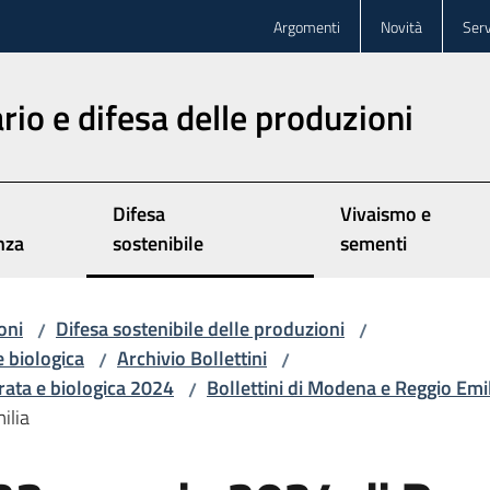
Argomenti
Novità
Serv
rio e difesa delle produzioni
Difesa
Vivaismo e
nza
sostenibile
sementi
oni
Difesa sostenibile delle produzioni
/
/
e biologica
Archivio Bollettini
/
/
grata e biologica 2024
Bollettini di Modena e Reggio Emi
/
ilia