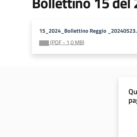
Bollettino 15 del
15_2024_Bollettino Reggio _20240523.
(
PDF
-
1,0 MB
)
Qu
pa
Valut