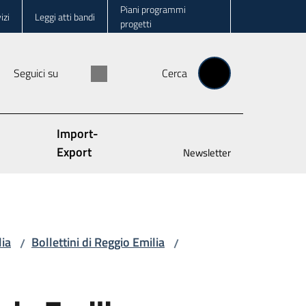
Piani programmi
izi
Leggi atti bandi
progetti
Seguici su
Cerca
Import-
Export
Newsletter
lia
Bollettini di Reggio Emilia
/
/