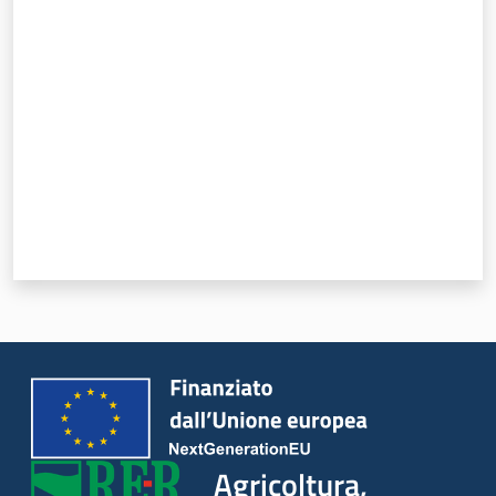
Valuta da 1 a 5 stelle
Seguici
su
Agricoltura,
caccia e
pesca
Agricoltura,
Argomenti