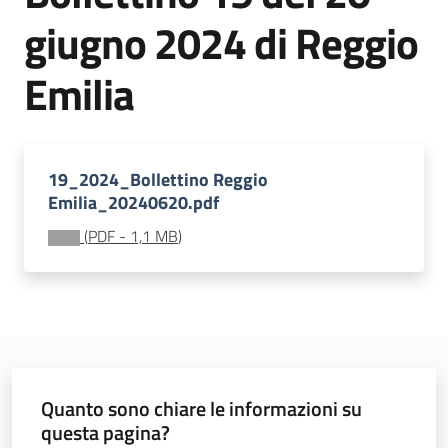
sostenibile
giugno 2024 di Reggio
Emilia
Vivaismo
e
sementi
19_2024_Bollettino Reggio
Emilia_20240620.pdf
Import-
(
PDF
-
1,1 MB
)
Export
Newsletter
Quanto sono chiare le informazioni su
questa pagina?