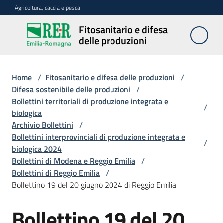
Vai al contenuto
Vai alla navigazione
Vai al footer
Agricoltura, caccia e pesca
Fitosanitario e difesa
Fitosanitario
delle produzioni
e difesa
delle
produzioni
Home
/
Fitosanitario e difesa delle produzioni
/
Difesa sostenibile delle produzioni
/
Bollettini territoriali di produzione integrata e
/
biologica
Avversità
Archivio Bollettini
/
delle
Bollettini interprovinciali di produzione integrata e
piante
/
biologica 2024
Bollettini di Modena e Reggio Emilia
/
Bollettini di Reggio Emilia
/
Sorveglianza
Bollettino 19 del 20 giugno 2024 di Reggio Emilia
Bollettino 19 del 20
Difesa