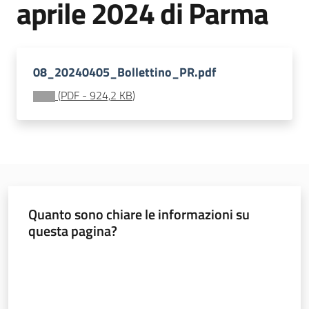
aprile 2024 di Parma
sostenibile
Vivaismo
08_20240405_Bollettino_PR.pdf
e
(
PDF
-
924,2 KB
)
sementi
Import-
Export
Quanto sono chiare le informazioni su
questa pagina?
Valuta da 1 a 5 stelle
Newsletter