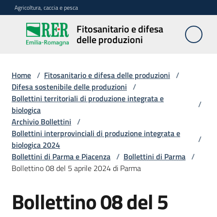
Vai al contenuto
Vai alla navigazione
Vai al footer
Agricoltura, caccia e pesca
Fitosanitario e difesa
Fitosanitario
delle produzioni
e difesa
delle
produzioni
Home
/
Fitosanitario e difesa delle produzioni
/
Difesa sostenibile delle produzioni
/
Bollettini territoriali di produzione integrata e
/
biologica
Avversità
Archivio Bollettini
/
delle
Bollettini interprovinciali di produzione integrata e
piante
/
biologica 2024
Bollettini di Parma e Piacenza
/
Bollettini di Parma
/
Bollettino 08 del 5 aprile 2024 di Parma
Sorveglianza
Bollettino 08 del 5
Difesa