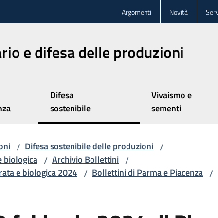
Argomenti
Novità
Serv
rio e difesa delle produzioni
Difesa
Vivaismo e
nza
sostenibile
sementi
oni
Difesa sostenibile delle produzioni
/
/
e biologica
Archivio Bollettini
/
/
grata e biologica 2024
Bollettini di Parma e Piacenza
/
/