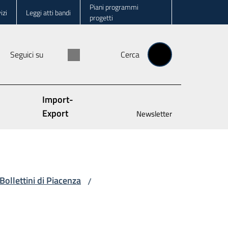
Piani programmi
izi
Leggi atti bandi
progetti
Seguici su
Cerca
Import-
Export
Newsletter
Bollettini di Piacenza
/