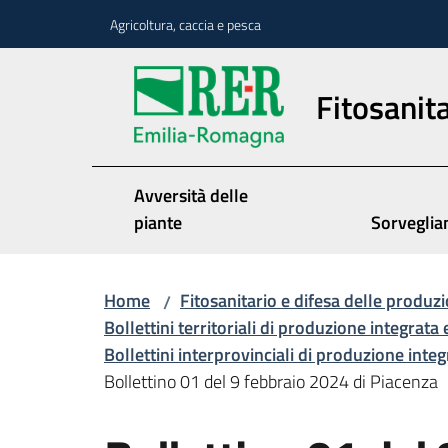
Vai al contenuto
Vai alla navigazione
Vai al footer
Agricoltura, caccia e pesca
Fitosanita
Avversità delle
piante
Sorveglia
Home
Fitosanitario e difesa delle produzi
/
Bollettini territoriali di produzione integrata 
Bollettini interprovinciali di produzione inte
Bollettino 01 del 9 febbraio 2024 di Piacenza