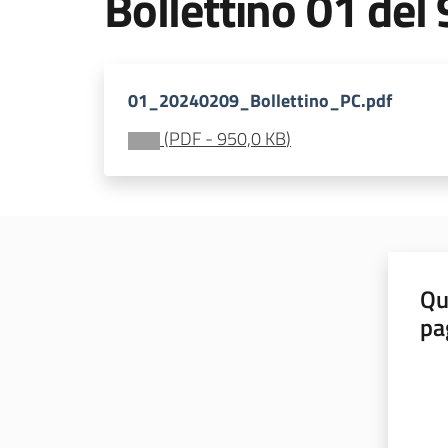
Bollettino 01 del
01_20240209_Bollettino_PC.pdf
(
PDF
-
950,0 KB
)
Qu
pa
Valut