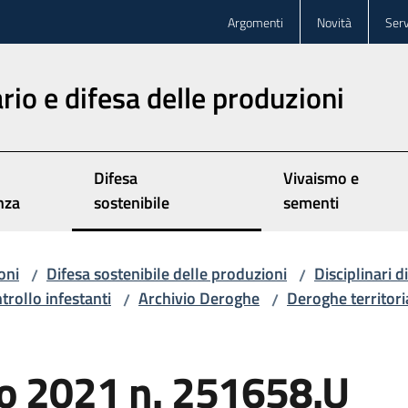
Argomenti
Novità
Serv
rio e difesa delle produzioni
Difesa
Vivaismo e
nza
sostenibile
sementi
oni
Difesa sostenibile delle produzioni
Disciplinari 
/
/
ntrollo infestanti
Archivio Deroghe
Deroghe territori
/
/
o 2021 n. 251658.U