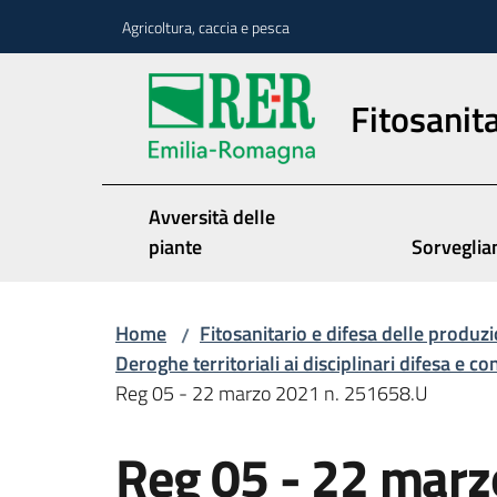
Vai al contenuto
Vai alla navigazione
Vai al footer
Agricoltura, caccia e pesca
Fitosanita
Avversità delle
piante
Sorveglia
Home
Fitosanitario e difesa delle produzi
/
Deroghe territoriali ai disciplinari difesa e co
Reg 05 - 22 marzo 2021 n. 251658.U
Reg 05 - 22 marz