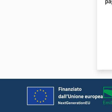
pa
Valut