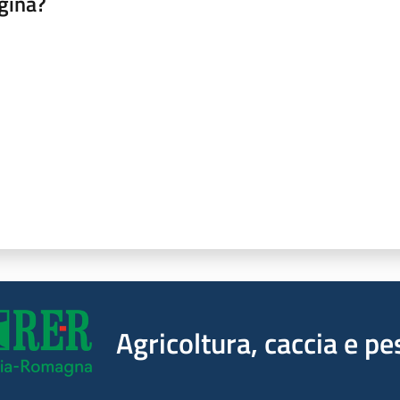
gina?
a da 1 a 5 stelle
Agricoltura, caccia e pe