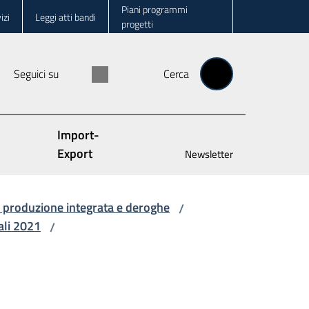
Piani programmi
izi
Leggi atti bandi
progetti
Seguici su
Cerca
Import-
Export
Newsletter
di produzione integrata e deroghe
/
ali 2021
/