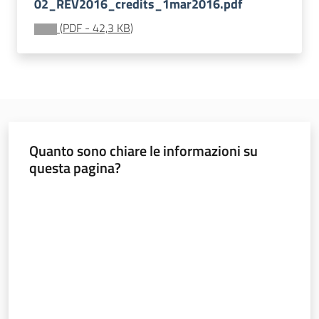
02_REV2016_credits_1mar2016.pdf
sostenibile
(
PDF
-
42,3 KB
)
Vivaismo
e
sementi
Quanto sono chiare le informazioni su
Import-
questa pagina?
Export
Valuta da 1 a 5 stelle
Newsletter