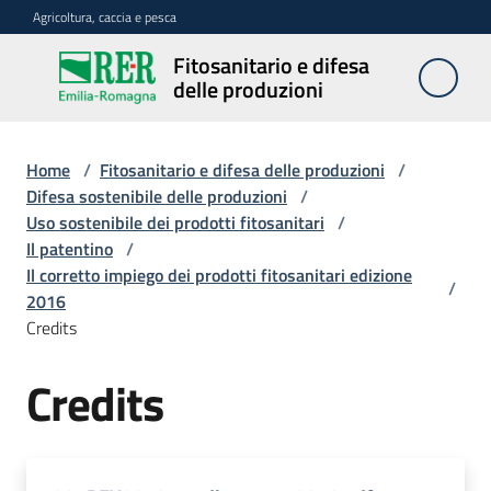
Vai al contenuto
Vai alla navigazione
Vai al footer
Agricoltura, caccia e pesca
Fitosanitario e difesa
Fitosanitario
delle produzioni
e difesa
delle
produzioni
Home
/
Fitosanitario e difesa delle produzioni
/
Difesa sostenibile delle produzioni
/
Uso sostenibile dei prodotti fitosanitari
/
Il patentino
/
Avversità
Il corretto impiego dei prodotti fitosanitari edizione
delle
/
2016
piante
Credits
Credits
Sorveglianza
Difesa