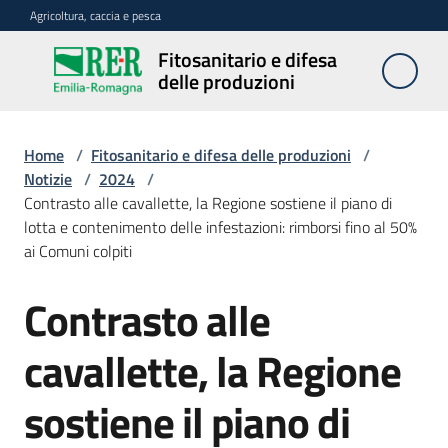
Vai al contenuto
Vai alla navigazione
Vai al footer
Agricoltura, caccia e pesca
Fitosanitario e difesa
Fitosanitario
delle produzioni
e difesa
delle
produzioni
Home
/
Fitosanitario e difesa delle produzioni
/
Notizie
/
2024
/
Contrasto alle cavallette, la Regione sostiene il piano di
lotta e contenimento delle infestazioni: rimborsi fino al 50%
Avversità
ai Comuni colpiti
delle
piante
Contrasto alle
Salta al contenuto
cavallette, la Regione
Sorveglianza
sostiene il piano di
Difesa