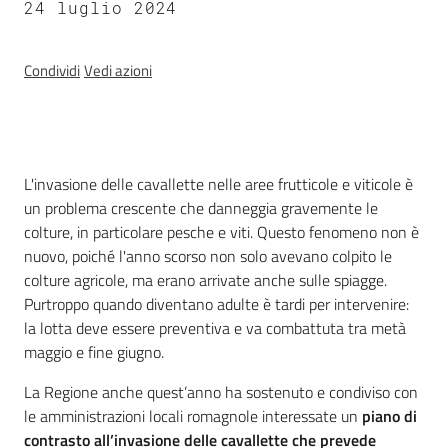
24 luglio 2024
Seguici
su
Condividi
Vedi azioni
Introduzione
L'invasione delle cavallette nelle aree frutticole e viticole è
un problema crescente che danneggia gravemente le
colture, in particolare pesche e viti. Questo fenomeno non è
nuovo, poiché l'anno scorso non solo avevano colpito le
colture agricole, ma erano arrivate anche sulle spiagge.
Purtroppo quando diventano adulte è tardi per intervenire:
la lotta deve essere preventiva e va combattuta tra metà
Agricoltura,
maggio e fine giugno.
caccia e
pesca
La Regione anche quest’anno ha sostenuto e condiviso con
le amministrazioni locali romagnole interessate un
piano di
Argomenti
contrasto all’invasione delle cavallette che prevede