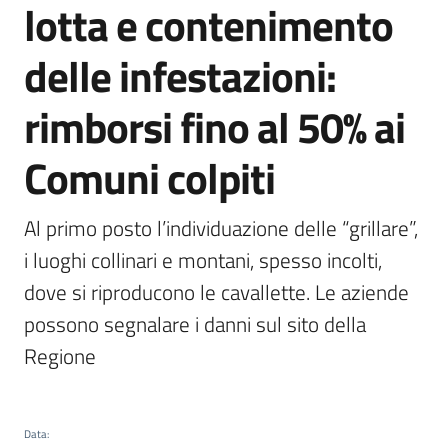
lotta e contenimento
sostenibile
delle infestazioni:
Vivaismo
rimborsi fino al 50% ai
e
sementi
Comuni colpiti
Import-
Al primo posto l’individuazione delle “grillare”, 
Export
i luoghi collinari e montani, spesso incolti, 
dove si riproducono le cavallette. Le aziende 
possono segnalare i danni sul sito della 
Regione
Newsletter
Data
: