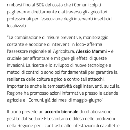
rimborsi fino al 50% del costo che i Comuni colpiti
Novità
pagheranno direttamente o attraverso gli agricoltori
professionali per l’esecuzione degli interventi insetticidi
localizzati.
Servizi
“La combinazione di misure preventive, monitoraggio
Leggi atti bandi
costante e adozione di interventi in loco- afferma
l’assessore regionale all’Agricoltura,
Alessio Mammi
- è
cruciale per affrontare e mitigare gli effetti di queste
invasioni. La ricerca e lo sviluppo di nuove tecnologie e
Piani programmi
metodi di controllo sono poi fondamentali per garantire la
progetti
resilienza delle colture agricole contro tali attacchi.
Importante anche la tempestività degli interventi, su cui la
Regione ha promosso azioni informative presso le aziende
agricole e i Comuni, già dai mesi di maggio-giugno”.
Il piano prevede un
accordo biennale
di collaborazione
gestito dal Settore Fitosanitario e difesa delle produzioni
della Regione per il contrasto alle infestazioni di cavallette