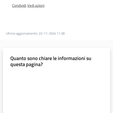
sostenibile
Condividi
Vedi azioni
Vivaismo
e
Ultimo aggiornamento
:
22-11-2024 11:38
sementi
Import-
Quanto sono chiare le informazioni su
Export
questa pagina?
Valuta da 1 a 5 stelle
Newsletter