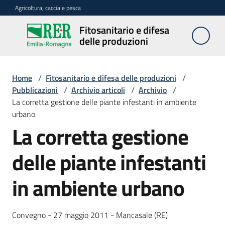
Vai al contenuto
Vai alla navigazione
Vai al footer
Agricoltura, caccia e pesca
Fitosanitario e difesa
Fitosanitario
delle produzioni
e difesa
delle
produzioni
Home
/
Fitosanitario e difesa delle produzioni
/
Pubblicazioni
/
Archivio articoli
/
Archivio
/
La corretta gestione delle piante infestanti in ambiente
urbano
Avversità
La corretta gestione
delle
piante
delle piante infestanti
in ambiente urbano
Sorveglianza
Convegno - 27 maggio 2011 - Mancasale (RE)
Difesa