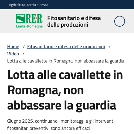
Vai al contenuto
Vai alla navigazione
Vai al footer
Agricoltura, caccia e pesca
Fitosanitario e difesa
Fitosanitario
delle produzioni
e difesa
delle
produzioni
Home
/
Fitosanitario e difesa delle produzioni
/
Video
/
Lotta alle cavallette in Romagna, non abbassare la guardia
Lotta alle cavallette in
Avversità
delle
piante
Romagna, non
abbassare la guardia
Sorveglianza
Giugno 2025, continuano i monitoraggi e gli interventi
fitosanitari preventivi sono ancora efficaci.
Difesa