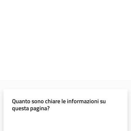
sostenibile
Vivaismo
e
sementi
Import-
Export
Quanto sono chiare le informazioni su
questa pagina?
Newsletter
Valuta da 1 a 5 stelle