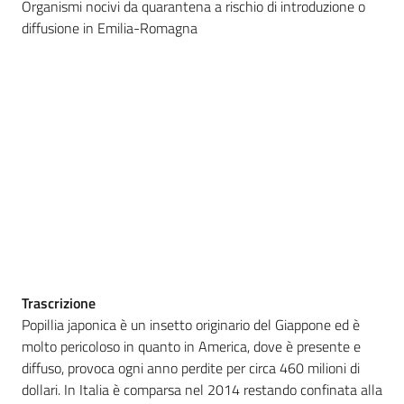
Organismi nocivi da quarantena a rischio di introduzione o
sostenibile
diffusione in Emilia-Romagna
Vivaismo
e
sementi
Import-
Export
Trascrizione
Popillia japonica è un insetto originario del Giappone ed è
molto pericoloso in quanto in America, dove è presente e
Newsletter
diffuso, provoca ogni anno perdite per circa 460 milioni di
dollari. In Italia è comparsa nel 2014 restando confinata alla