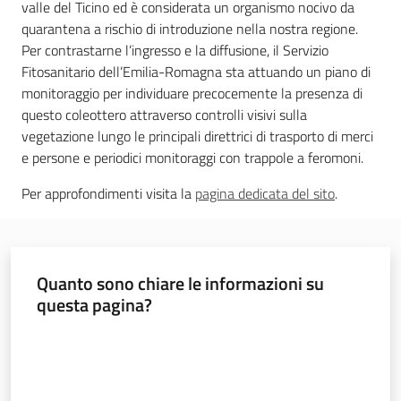
valle del Ticino ed è considerata un organismo nocivo da
quarantena a rischio di introduzione nella nostra regione.
Seguici
Per contrastarne l’ingresso e la diffusione, il Servizio
su
Fitosanitario dell’Emilia-Romagna sta attuando un piano di
monitoraggio per individuare precocemente la presenza di
questo coleottero attraverso controlli visivi sulla
vegetazione lungo le principali direttrici di trasporto di merci
e persone e periodici monitoraggi con trappole a feromoni.
Per approfondimenti visita la
pagina dedicata del sito
.
Quanto sono chiare le informazioni su
questa pagina?
Agricoltura,
caccia e
Valuta da 1 a 5 stelle
pesca
Argomenti