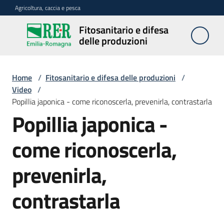
Vai al contenuto
Vai alla navigazione
Vai al footer
Agricoltura, caccia e pesca
Fitosanitario e difesa
Fitosanitario
delle produzioni
e difesa
delle
produzioni
Home
/
Fitosanitario e difesa delle produzioni
/
Video
/
Popillia japonica - come riconoscerla, prevenirla, contrastarla
Popillia japonica -
Avversità
delle
piante
come riconoscerla,
prevenirla,
Sorveglianza
contrastarla
Difesa