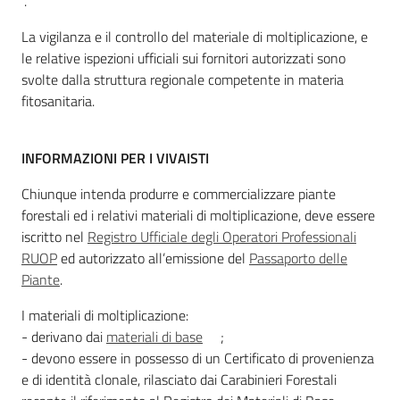
”.
Novità
La vigilanza e il controllo del materiale di moltiplicazione, e
le relative ispezioni ufficiali sui fornitori autorizzati sono
svolte dalla struttura regionale competente in materia
Servizi
fitosanitaria.
Leggi atti bandi
INFORMAZIONI PER I VIVAISTI
Chiunque intenda produrre e commercializzare piante
Piani programmi
forestali ed i relativi materiali di moltiplicazione, deve essere
progetti
iscritto nel
Registro Ufficiale degli Operatori Professionali
RUOP
ed autorizzato all’emissione del
Passaporto delle
Piante
.
I materiali di moltiplicazione:
- derivano dai
materiali di base
;
- devono essere in possesso di un Certificato di provenienza
e di identità clonale, rilasciato dai Carabinieri Forestali