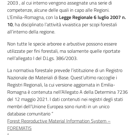
2003 , al cui interno vengono assegnate una serie di
competenze, alcune delle quali in capo alle Regioni.
Seguici
L’Emilia-Romagna, con la
Legge Regionale 6 luglio 2007 n.
su
10
, ha disciplinato l’attività vivaistica per scopi forestali
all’interno della regione.
Non tutte le specie arboree e arbustive possono essere
utilizzate per fini forestali, ma solamente quelle riportate
nell’allegato I del D.Lgs. 386/2003.
La normativa forestale prevede l’istituzione di un Registro
Nazionale dei Materiali di Base. Quest’ultimo raccoglie i
Registri Regionali, la cui versione aggiornata in Emilia-
Romagna è contenuta nell’Allegato A della Determina 7236
del 12 maggio 2021. I dati contenuti nei registri degli stati
Agricoltura,
membri dell’Unione Europea sono riuniti in un unico
caccia e
database comunitario “
pesca
Forest Reproductive Material Information System –
FOREMATIS
Argomenti