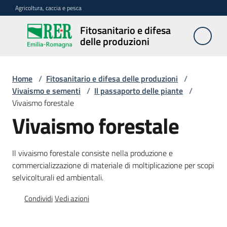
Vai al contenuto
Vai alla navigazione
Vai al footer
Agricoltura, caccia e pesca
Fitosanitario e difesa
Fitosanitario
delle produzioni
e difesa
delle
produzioni
Home
/
Fitosanitario e difesa delle produzioni
/
Vivaismo e sementi
/
Il passaporto delle piante
/
Vivaismo forestale
Vivaismo forestale
Avversità
delle
piante
Il vivaismo forestale consiste nella produzione e
commercializzazione di materiale di moltiplicazione per scopi
selvicolturali ed ambientali.
Sorveglianza
Condividi
Vedi azioni
Difesa