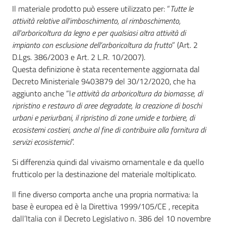
sostenibile
Il materiale prodotto può essere utilizzato per: “
Tutte le
attività relative all'imboschimento, al rimboschimento,
all'arboricoltura da legno e per qualsiasi altra attività di
impianto con esclusione dell’arboricoltura da frutto
” (Art. 2
Vivaismo
D.Lgs. 386/2003 e Art. 2 L.R. 10/2007).
e
Questa definizione è stata recentemente aggiornata dal
sementi
Decreto Ministeriale 9403879 del 30/12/2020, che ha
aggiunto anche “l
e attività da arboricoltura da biomasse, di
ripristino e restauro di aree degradate, la creazione di boschi
Import-
urbani e periurbani, il ripristino di zone umide e torbiere, di
Export
ecosistemi costieri, anche al fine di contribuire alla fornitura di
servizi ecosistemici
”.
Si differenzia quindi dal vivaismo ornamentale e da quello
frutticolo per la destinazione del materiale moltiplicato.
Il fine diverso comporta anche una propria normativa: la
Newsletter
base è europea ed è la Direttiva 1999/105/CE , recepita
dall’Italia con il Decreto Legislativo n. 386 del 10 novembre