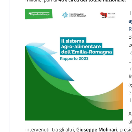
I
a
R
B
e
R
L
i
R
a
il
A
a
intervenuti, tra gli altri,
Giuseppe Molinari
, pres