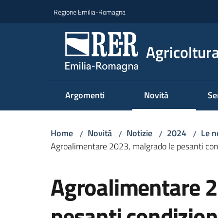
Vai al contenuto
Vai alla navigazione
Vai al footer
Regione Emilia-Romagna
Agricoltura
Argomenti
Novità
Se
Home
Novità
Notizie
2024
Le n
/
/
/
/
Agroalimentare 2023, malgrado le pesanti cond
Salta al contenuto
Agroalimentare 2
pesanti condizio