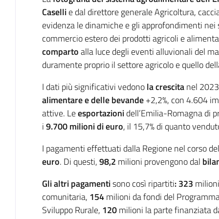
Caselli
e dal direttore generale Agricoltura, cacci
evidenza le
dinamiche e gli approfondimenti nei 
commercio estero dei prodotti agricoli e alimentar
comparto
alla luce degli eventi alluvionali del 
duramente proprio il settore agricolo e quello del
I dati più significativi vedono
la crescita
nel 2023 
alimentare e delle bevande
+2,2%, con 4.604 im
attive. Le
esportazioni
dell’Emilia-Romagna di p
i
9.700 milioni di euro
, il 15,7% di quanto venduto 
I pagamenti effettuati dalla Regione nel corso de
euro
. Di questi,
98,2
milioni provengono dal
bila
Gli altri pagamenti
sono così ripartiti
: 323
milioni
comunitaria,
154
milioni da fondi del Programma
Sviluppo Rurale,
120
milioni la parte finanziata