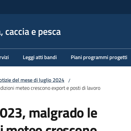
, caccia e pesca
rvizi
Leggi atti bandi
Piani programmi progetti
otizie del mese di luglio 2024
/
izioni meteo crescono export e posti di lavoro
023, malgrado le
ni meteo crescono