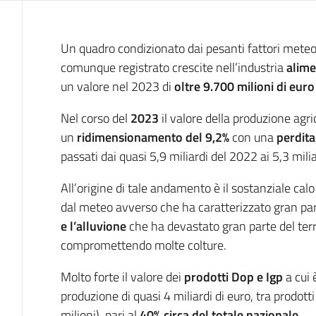
Introduzione
Un quadro condizionato dai pesanti fattori meteo 
comunque registrato crescite nell’industria
alime
un valore nel 2023 di
oltre 9.700 milioni di euro
Nel corso del
2023
il valore della produzione agr
un
ridimensionamento del 9
,2
%
con una
perdit
passati dai quasi 5,9 miliardi del 2022 ai 5,3 mili
All’origine di tale andamento è il sostanziale cal
dal meteo avverso che ha caratterizzato gran pa
e l’alluvione
che ha devastato gran parte del ter
compromettendo molte colture.
Molto forte il valore dei
prodotti Dop e Igp
a cui 
produzione di quasi 4 miliardi di euro, tra prodotti
milioni), pari al
40% circa del totale nazionale.