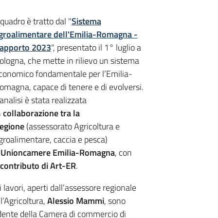
l quadro è tratto dal "
Sistema
groalimentare dell'Emilia-Romagna -
apporto 2023
", presentato il 1° luglio a
ologna, che mette in rilievo un sistema
conomico fondamentale per l’Emilia-
omagna, capace di tenere e di evolversi.
’analisi è stata realizzata
n
collaborazione tra la
egione
(assessorato Agricoltura e
groalimentare, caccia e pesca)
e
Unioncamere Emilia-Romagna
, con
contributo di Art-ER
.
i lavori, aperti dall’assessore regionale
ll’Agricoltura,
Alessio Mammi
, sono
idente della Camera di commercio di