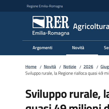
Vai al contenuto
Vai alla navigazione
Vai al footer
Regione Emilia-Romagna
Agricoltura
Argomenti
Novità
Se
Home
Novità
Notizie
2026
Giu
/
/
/
/
Sviluppo rurale, la Regione rialloca quasi 49 mi
Salta al contenuto
Sviluppo rurale, l
quasi 49 milioni d