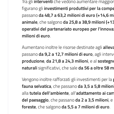
Tra gli
interventi
che vedono aumentare maggiorme
figurano gli
investimenti produttivi per la compet
passano
da 48,7 a 63,2 milioni di euro (+14,6 mi
animale
, che salgono
da 25,8 a 38,9 milioni (+13
operativi del partenariato europeo per l'innovaz
milioni di euro
.
Aumentano inoltre le risorse destinate agli
allev
passano
da 9,2 a 12,7 milioni di euro
, agli interv
produzione
,
da 21,8 a 24,3 milioni
, e al
sostegno
naturali
significativi, che sale
da 56 a oltre 58 mi
Vengono inoltre rafforzati gli investimenti per la
fauna selvatica
, che passano
da 3,5 a 5,8 milion
alla
tutela dell'ambiente
, all'
adattamento ai cam
del paesaggio
, che passano
da 2 a 3,5 milioni
, e
foreste
, che salgono
da 5,5 a 7 milioni di euro
.