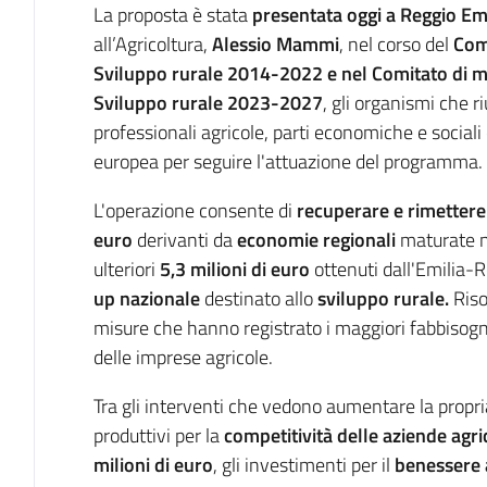
La proposta è stata
presentata oggi a Reggio Emi
all’Agricoltura,
Alessio Mammi
, nel corso del
Com
Sviluppo rurale 2014-2022 e nel Comitato di 
Sviluppo rurale 2023-2027
, gli organismi che r
professionali agricole, parti economiche e social
europea per seguire l'attuazione del programma.
L'operazione consente di
recuperare e rimettere i
euro
derivanti da
economie regionali
maturate ne
ulteriori
5,3 milioni di euro
ottenuti dall'Emilia-
up nazionale
destinato allo
sviluppo rurale.
Riso
misure che hanno registrato i maggiori fabbisogni
delle imprese agricole.
Tra gli interventi che vedono aumentare la propria
produttivi per la
competitività delle aziende agri
milioni di euro
, gli investimenti per il
benessere 