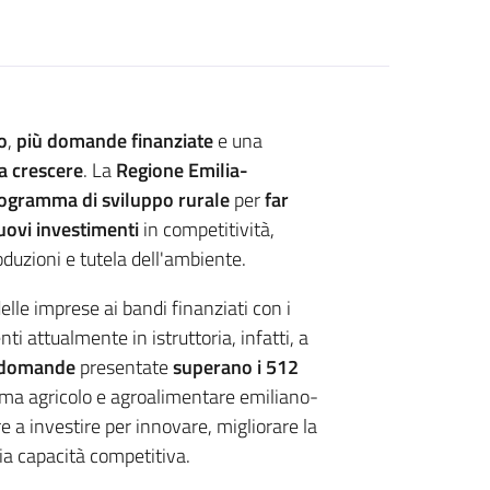
o
,
più domande finanziate
e una
a crescere
. La
Regione Emilia-
ogramma di sviluppo rurale
per
far
uovi investimenti
in competitività,
duzioni e tutela dell'ambiente.
lle imprese ai bandi finanziati con i
ti attualmente in istruttoria, infatti, a
domande
presentate
superano i 512
tema agricolo e agroalimentare emiliano-
 a investire per innovare, migliorare la
ria capacità competitiva.