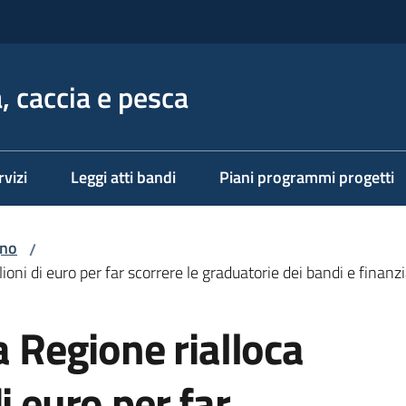
, caccia e pesca
rvizi
Leggi atti bandi
Piani programmi progetti
gno
/
lioni di euro per far scorrere le graduatorie dei bandi e finanz
a Regione rialloca
i euro per far