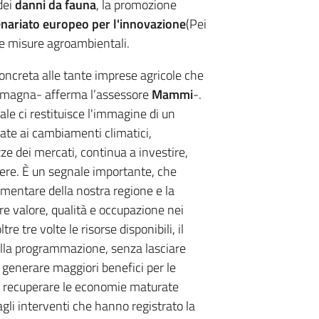
dei
danni da fauna
, la promozione
enariato europeo per l'innovazione
(Pei
rse misure agroambientali.
ncreta alle tante imprese agricole che
Romagna- afferma l’assessore
Mammi
-.
ale ci restituisce l'immagine di un
gate ai cambiamenti climatici,
zze dei mercati, continua a investire,
cere. È un segnale importante, che
imentare della nostra regione e la
re valore, qualità e occupazione nei
e tre volte le risorse disponibili, il
della programmazione, senza lasciare
o generare maggiori benefici per le
di recuperare le economie maturate
gli interventi che hanno registrato la