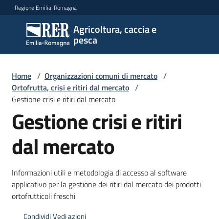
Vai al contenuto
Vai alla navigazione
Vai al footer
Regione Emilia-Romagna
Agricoltura, caccia e
Agricoltura,
pesca
caccia e
pesca
Home
/
Organizzazioni comuni di mercato
/
Ortofrutta, crisi e ritiri dal mercato
/
Gestione crisi e ritiri dal mercato
Argomenti
Gestione crisi e ritiri
dal mercato
Novità
Informazioni utili e metodologia di accesso al software
Servizi
applicativo per la gestione dei ritiri dal mercato dei prodotti
ortofrutticoli freschi
Leggi
atti
Condividi
Vedi azioni