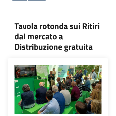
bandi
Piani
Tavola rotonda sui Ritiri
programmi
progetti
dal mercato a
Distribuzione gratuita
Agricoltura
in
cifre
Seguici
su