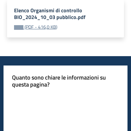
bandi
Elenco Organismi di controllo
BIO_2024_10_03 pubblico.pdf
Piani
(
PDF
-
416,0 KB
)
programmi
progetti
Agricoltura
Quanto sono chiare le informazioni su
in
questa pagina?
cifre
Valuta da 1 a 5 stelle
Seguici
su