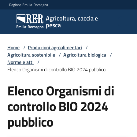
Vai al contenuto
Vai alla navigazione
Vai al footer
Regione Emilia-Romagna
Agricoltura, caccia e
Agricoltura,
pesca
caccia e
pesca
Home
/
Produzioni agroalimentari
/
Agricoltura sostenibile
/
Agricoltura biologica
/
Norme e atti
/
Argomenti
Elenco Organismi di controllo BIO 2024 pubblico
Elenco Organismi di
Novità
controllo BIO 2024
Servizi
pubblico
Leggi
atti