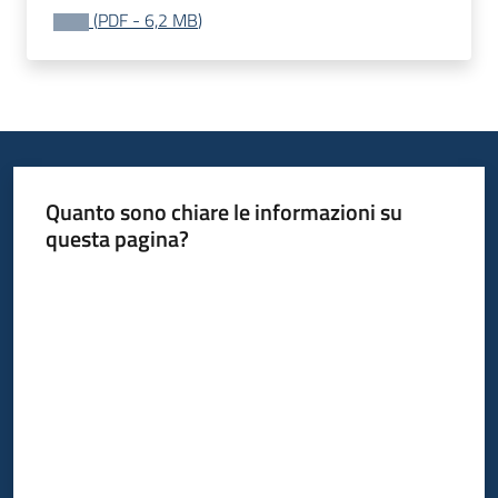
bandi
(
PDF
-
6,2 MB
)
Piani
programmi
progetti
Quanto sono chiare le informazioni su
questa pagina?
Agricoltura
Valuta da 1 a 5 stelle
in
cifre
Seguici
su