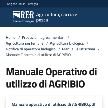
Vai al contenuto
Vai alla navigazione
Vai al footer
Regione Emilia-Romagna
Agricoltura, caccia e
Agricoltura,
pesca
caccia e
pesca
Home
/
Produzioni agroalimentari
/
Agricoltura sostenibile
/
Agricoltura biologica
/
Notifica di operatore biologico
/
Manuali e istruzioni
/
Argomenti
Manuale Operativo di utilizzo di AGRIBIO
Manuale Operativo di
Novità
utilizzo di AGRIBIO
Servizi
Leggi
Manuale operativo di utilizzo di AGRIBIO.pdf
atti