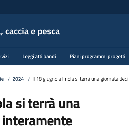
, caccia e pesca
rvizi
Leggi atti bandi
Piani programmi progetti
ie
2024
Il 18 giugno a Imola si terrà una giornata dedi
/
/
la si terrà una
a interamente