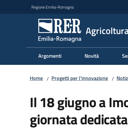
Vai al contenuto
Vai alla navigazione
Vai al footer
Regione Emilia-Romagna
Agricoltura
Argomenti
Novità
Se
Home
Progetti per l'innovazione
Notiz
/
/
Salta al contenuto
Il 18 giugno a Imo
giornata dedicat