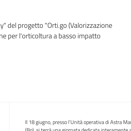
" del progetto "Orti.go (Valorizzazione 
one per l'orticoltura a basso impatto 
Introduzione
Il 18 giugno, presso l'Unità operativa di Astra Ma
(Bo), si terrà una giornata dedicata interamente al