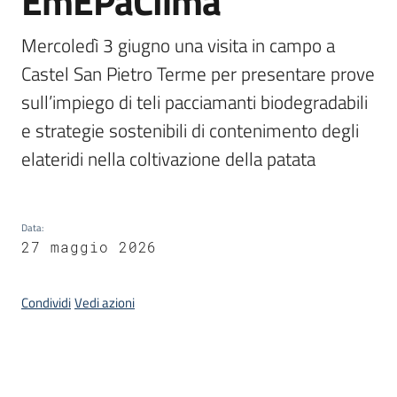
EmEPaClima
bandi
Mercoledì 3 giugno una visita in campo a 
Piani
Castel San Pietro Terme per presentare prove 
programmi
sull’impiego di teli pacciamanti biodegradabili 
progetti
e strategie sostenibili di contenimento degli 
elateridi nella coltivazione della patata
Agricoltura
Data
:
in
27 maggio 2026
cifre
Condividi
Vedi azioni
Seguici
su