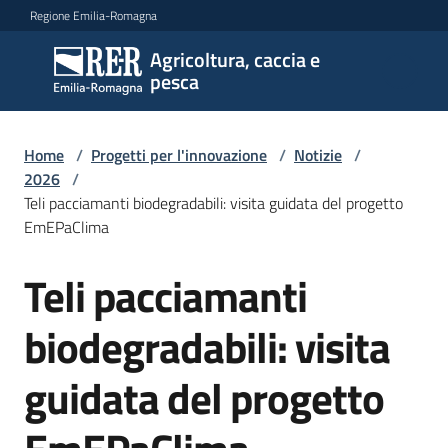
Vai al contenuto
Vai alla navigazione
Vai al footer
Regione Emilia-Romagna
Agricoltura, caccia e
Agricoltura,
pesca
caccia e
pesca
Home
/
Progetti per l'innovazione
/
Notizie
/
2026
/
Teli pacciamanti biodegradabili: visita guidata del progetto
Argomenti
EmEPaClima
Teli pacciamanti
Salta al contenuto
Novità
biodegradabili: visita
Servizi
guidata del progetto
Leggi
atti