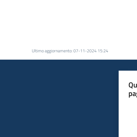
Ultimo aggiornamento
:
07-11-2024 15:24
Qu
pa
Valut