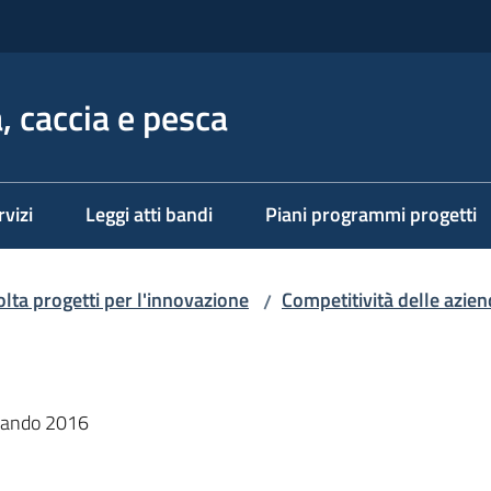
, caccia e pesca
rvizi
Leggi atti bandi
Piani programmi progetti
lta progetti per l'innovazione
Competitività delle azien
/
 Bando 2016