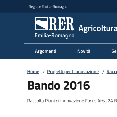
Vai al contenuto
Vai alla navigazione
Vai al footer
Regione Emilia-Romagna
Agricoltura
Argomenti
Novità
Se
Home
Progetti per l'innovazione
Racco
/
/
Bando 2016
Raccolta Piani di innovazione Focus Area 2A