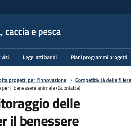
, caccia e pesca
rvizi
Leggi atti bandi
Piani programmi progetti
lta progetti per l'innovazione
Competitività delle filie
/
 per il benessere animale (Buonlatte)
toraggio delle
r il benessere