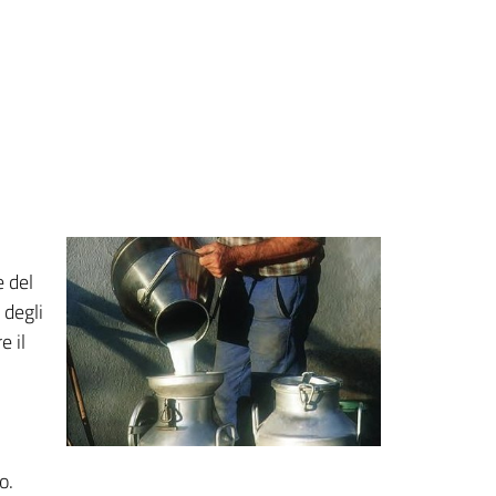
e del
 degli
e il
o.