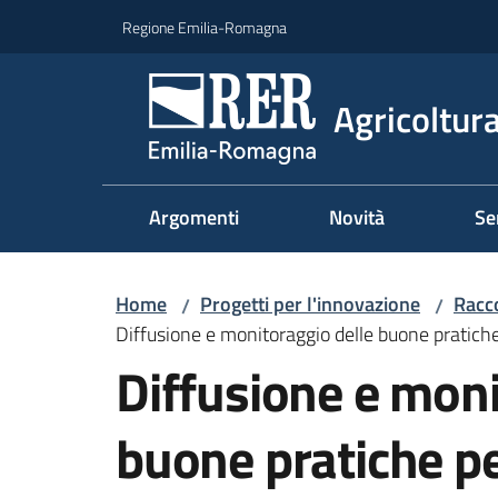
Vai al contenuto
Vai alla navigazione
Vai al footer
Regione Emilia-Romagna
Agricoltura
Argomenti
Novità
Se
Home
Progetti per l'innovazione
Racco
/
/
Diffusione e monitoraggio delle buone pratiche
Diffusione e moni
buone pratiche pe