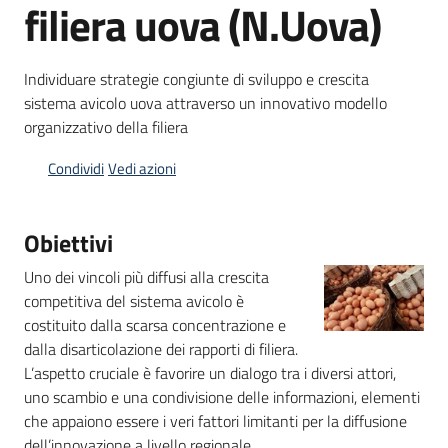
filiera uova (N.Uova)
bandi
Piani
Individuare strategie congiunte di sviluppo e crescita
programmi
sistema avicolo uova attraverso un innovativo modello
progetti
organizzativo della filiera
Condividi
Vedi azioni
Obiettivi
Agricoltura
in
Uno dei vincoli più diffusi alla crescita
cifre
competitiva del sistema avicolo è
costituito dalla scarsa concentrazione e
dalla disarticolazione dei rapporti di filiera.
L’aspetto cruciale è favorire un dialogo tra i diversi attori,
Seguici
uno scambio e una condivisione delle informazioni, elementi
su
che appaiono essere i veri fattori limitanti per la diffusione
dell’innovazione a livello regionale.