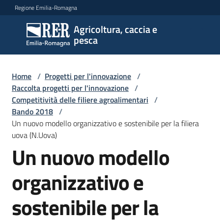
Vai al contenuto
Vai alla navigazione
Vai al footer
Regione Emilia-Romagna
Agricoltura, caccia e
Agricoltura,
pesca
caccia e
pesca
Home
/
Progetti per l'innovazione
/
Raccolta progetti per l'innovazione
/
Competitività delle filiere agroalimentari
/
Argomenti
Bando 2018
/
Un nuovo modello organizzativo e sostenibile per la filiera
uova (N.Uova)
Novità
Un nuovo modello
organizzativo e
Servizi
sostenibile per la
Leggi
atti