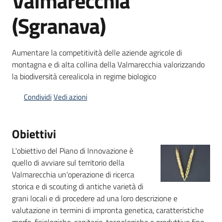
Valmarecchia
bandi
(Sgranava)
Piani
programmi
Aumentare la competitività delle aziende agricole di
progetti
montagna e di alta collina della Valmarecchia valorizzando
la biodiversità cerealicola in regime biologico
Condividi
Vedi azioni
Agricoltura
Obiettivi
in
cifre
L'obiettivo del Piano di Innovazione è
quello di avviare sul territorio della
Valmarecchia un'operazione di ricerca
storica e di scouting di antiche varietà di
Seguici
grani locali e di procedere ad una loro descrizione e
su
valutazione in termini di impronta genetica, caratteristiche