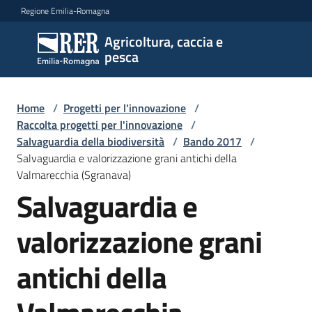
Vai al contenuto
Vai alla navigazione
Vai al footer
Regione Emilia-Romagna
Agricoltura, caccia e
Agricoltura,
pesca
caccia e
pesca
Home
/
Progetti per l'innovazione
/
Raccolta progetti per l'innovazione
/
Salvaguardia della biodiversità
/
Bando 2017
/
Argomenti
Salvaguardia e valorizzazione grani antichi della
Valmarecchia (Sgranava)
Salvaguardia e
Novità
valorizzazione grani
Servizi
antichi della
Leggi
atti