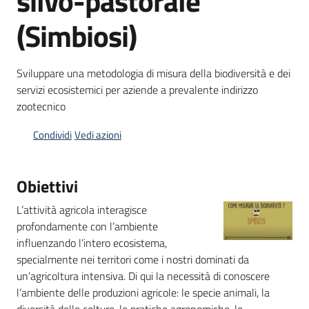
silvo-pastorale
bandi
(Simbiosi)
Piani
programmi
Sviluppare una metodologia di misura della biodiversità e dei
progetti
servizi ecosistemici per aziende a prevalente indirizzo
zootecnico
Condividi
Vedi azioni
Agricoltura
Obiettivi
in
cifre
L’attività agricola interagisce
profondamente con l’ambiente
influenzando l’intero ecosistema,
specialmente nei territori come i nostri dominati da
Seguici
un’agricoltura intensiva. Di qui la necessità di conoscere
su
l’ambiente delle produzioni agricole: le specie animali, la