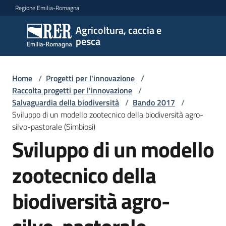
Vai al contenuto
Vai alla navigazione
Vai al footer
Regione Emilia-Romagna
Agricoltura, caccia e
Agricoltura,
pesca
caccia e
pesca
Home
/
Progetti per l'innovazione
/
Raccolta progetti per l'innovazione
/
Salvaguardia della biodiversità
/
Bando 2017
/
Argomenti
Sviluppo di un modello zootecnico della biodiversità agro-
silvo-pastorale (Simbiosi)
Sviluppo di un modello
Novità
zootecnico della
Servizi
biodiversità agro-
Leggi
atti