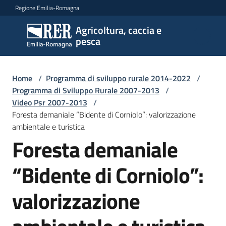
Vai al contenuto
Vai alla navigazione
Vai al footer
Regione Emilia-Romagna
Agricoltura, caccia e
Agricoltura,
pesca
caccia e
pesca
Home
/
Programma di sviluppo rurale 2014-2022
/
Programma di Sviluppo Rurale 2007-2013
/
Video Psr 2007-2013
/
Argomenti
Foresta demaniale “Bidente di Corniolo”: valorizzazione
ambientale e turistica
Foresta demaniale
Novità
“Bidente di Corniolo”:
Servizi
valorizzazione
Leggi
atti