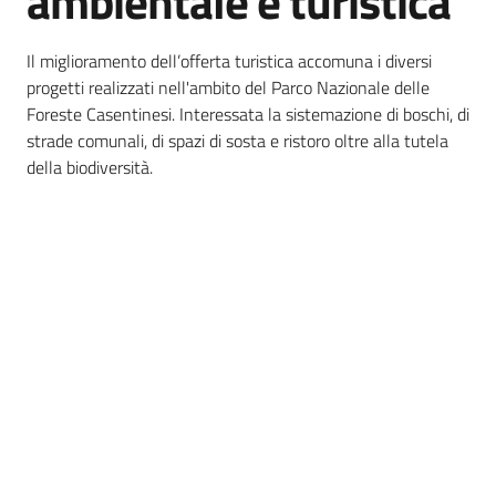
ambientale e turistica
bandi
Il miglioramento dell’offerta turistica accomuna i diversi
Piani
progetti realizzati nell'ambito del Parco Nazionale delle
programmi
Foreste Casentinesi. Interessata la sistemazione di boschi, di
progetti
strade comunali, di spazi di sosta e ristoro oltre alla tutela
della biodiversità.
Agricoltura
in
cifre
Seguici
su