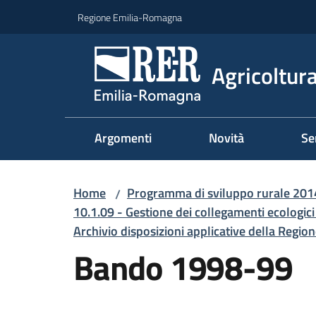
Vai al contenuto
Vai alla navigazione
Vai al footer
Regione Emilia-Romagna
Agricoltura
Argomenti
Novità
Se
Home
Programma di sviluppo rurale 20
/
10.1.09 - Gestione dei collegamenti ecologici
Archivio disposizioni applicative della Regi
Bando 1998-99