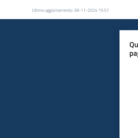
Ultimo aggiornamento
:
28-11-2024 15:57
Qu
pa
Valut