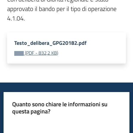
bandi
approvato il bando per il tipo di operazione 
4.1.04.
Piani
programmi
progetti
Testo_delibera_GPG20182.pdf
(
PDF
-
832,2 KB
)
Agricoltura
in
cifre
Quanto sono chiare le informazioni su
questa pagina?
Seguici
su
Valuta da 1 a 5 stelle