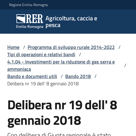
Vai al contenuto
Vai alla navigazione
Vai al footer
Regione Emilia-Romagna
Agricoltura, caccia e
Agricoltura,
pesca
caccia e
pesca
Home
/
Programma di sviluppo rurale 2014-2022
/
Tipi di operazioni e relativi bandi
/
4.1.04 - Investimenti per la riduzione di gas serra e
Argomenti
/
ammoniaca
Bando e documenti utili
/
Bando 2018
/
Delibera nr 19 dell' 8 gennaio 2018
Novità
Delibera nr 19 dell' 8
Servizi
gennaio 2018
Leggi
Con delibera di Giunta regionale è stato 
atti