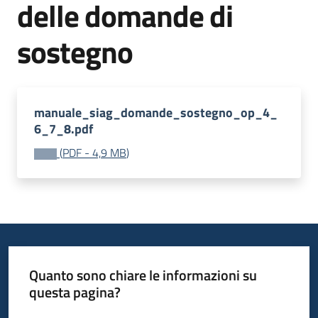
delle domande di
bandi
sostegno
Piani
programmi
progetti
manuale_siag_domande_sostegno_op_4_
6_7_8.pdf
(
PDF
-
4,9 MB
)
Agricoltura
in
cifre
Seguici
Quanto sono chiare le informazioni su
su
questa pagina?
Valuta da 1 a 5 stelle