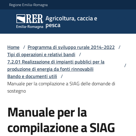
Vai al contenuto
Vai alla navigazione
Vai al footer
Regione Emilia-Romagna
Agricoltura, caccia e
Agricoltura,
pesca
caccia e
pesca
Home
/
Programma di sviluppo rurale 2014-2022
/
Tipi di operazioni e relativi bandi
/
7.2.01 Realizzazione di impianti pubblici per la
Argomenti
/
produzione di energia da fonti rinnovabili
Bando e documenti utili
/
Manuale per la compilazione a SIAG delle domande di
Novità
sostegno
Manuale per la
Servizi
compilazione a SIAG
Leggi
atti