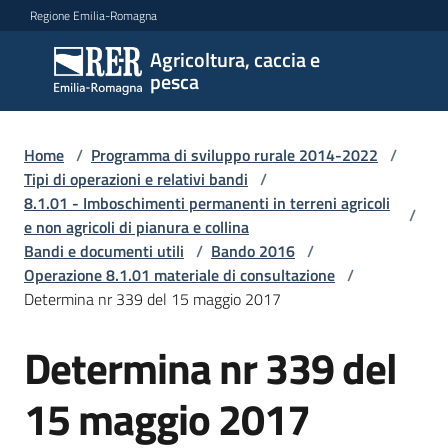
Vai al contenuto
Vai alla navigazione
Vai al footer
Regione Emilia-Romagna
Agricoltura, caccia e
Agricoltura,
pesca
caccia e
pesca
Home
/
Programma di sviluppo rurale 2014-2022
/
Tipi di operazioni e relativi bandi
/
8.1.01 - Imboschimenti permanenti in terreni agricoli
Argomenti
/
e non agricoli di pianura e collina
Bandi e documenti utili
/
Bando 2016
/
Operazione 8.1.01 materiale di consultazione
/
Novità
Determina nr 339 del 15 maggio 2017
Determina nr 339 del
Servizi
15 maggio 2017
Leggi
atti