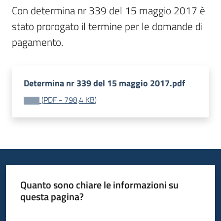
Con determina nr 339 del 15 maggio 2017 è 
bandi
Menu selezionato
stato prorogato il termine per le domande di 
Piani
pagamento.
programmi
progetti
Determina nr 339 del 15 maggio 2017.pdf
(
PDF
-
798,4 KB
)
Agricoltura
in
cifre
Quanto sono chiare le informazioni su
Seguici
questa pagina?
su
Valuta da 1 a 5 stelle