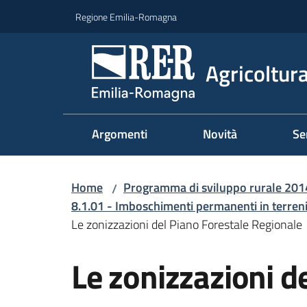
Vai al contenuto
Vai alla navigazione
Vai al footer
Regione Emilia-Romagna
Agricoltura
Argomenti
Novità
Se
Home
Programma di sviluppo rurale 20
/
8.1.01 - Imboschimenti permanenti in terreni a
Le zonizzazioni del Piano Forestale Regionale
Le zonizzazioni d