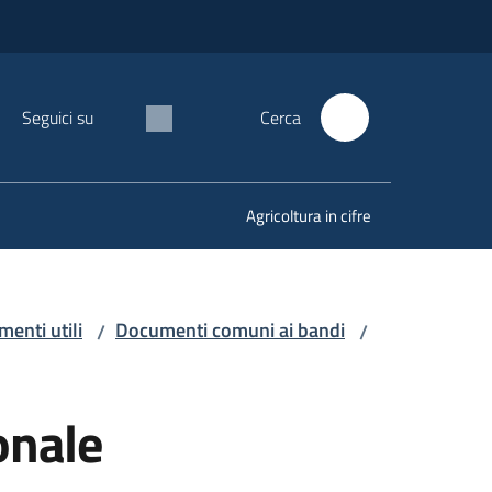
Seguici su
Cerca
Agricoltura in cifre
enti utili
Documenti comuni ai bandi
/
/
onale