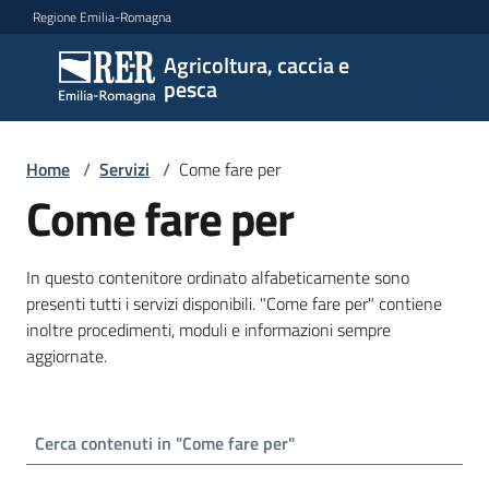
Vai al contenuto
Vai alla navigazione
Vai al footer
Regione Emilia-Romagna
Agricoltura, caccia e
Agricoltura,
pesca
caccia e
pesca
Home
/
Servizi
/
Come fare per
Come fare per
Argomenti
In questo contenitore ordinato alfabeticamente sono
presenti tutti i servizi disponibili. "Come fare per" contiene
Novità
inoltre procedimenti, moduli e informazioni sempre
aggiornate.
Servizi
Menu selezionato
Leggi
atti