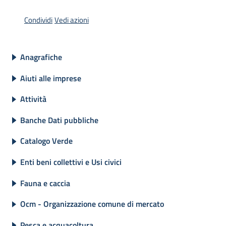
bandi
Condividi
Vedi azioni
Piani
programmi
Anagrafiche
progetti
Aiuti alle imprese
Attività
Banche Dati pubbliche
Agricoltura
in
Catalogo Verde
cifre
Enti beni collettivi e Usi civici
Fauna e caccia
Seguici
Ocm - Organizzazione comune di mercato
su
Pesca e acquacoltura