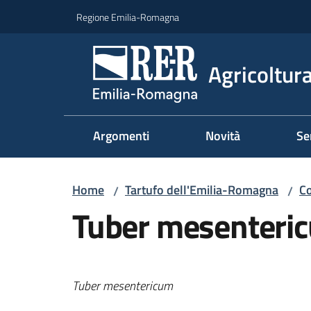
Vai al contenuto
Vai alla navigazione
Vai al footer
Regione Emilia-Romagna
Agricoltura
Argomenti
Novità
Se
Home
Tartufo dell'Emilia-Romagna
Co
/
/
Tuber mesenteri
Tuber mesentericum