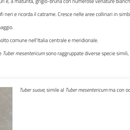
turi e, a maturità, grigio-bruna con numerose venature bianch
i neri e ricorda il catrame. Cresce nelle aree collinari in simb
maggio.
lto comune nell’Italia centrale e meridionale.
me
Tuber mesentericum
sono raggruppate diverse specie simili, 
Tuber suave,
simile al
Tuber mesentericum
ma con od