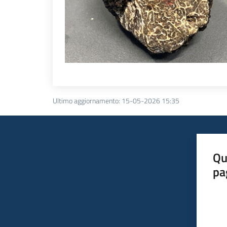
Ultimo aggiornamento
:
15-05-2026 15:35
Qu
pa
Valut