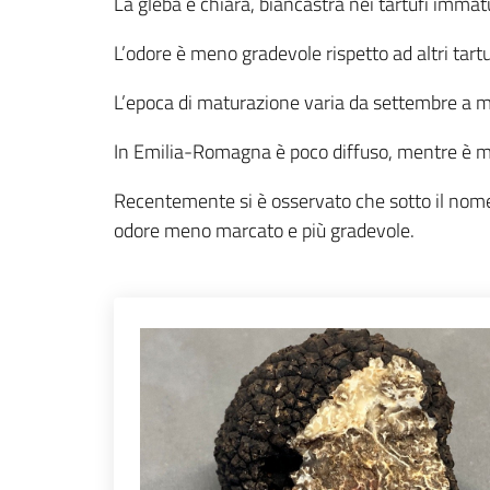
La gleba è chiara, biancastra nei tartufi imma
L’odore è meno gradevole rispetto ad altri tartuf
L’epoca di maturazione varia da settembre a 
In Emilia-Romagna è poco diffuso, mentre è mo
Recentemente si è osservato che sotto il no
odore meno marcato e più gradevole.