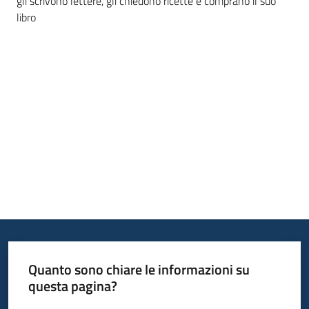
gli scrivono lettere, gli chiedono ricette e comprano il suo
bandi
libro
Piani
programmi
progetti
Agricoltura
in
cifre
Seguici
Quanto sono chiare le informazioni su
su
questa pagina?