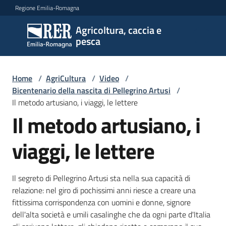
Vai al contenuto
Vai alla navigazione
Vai al footer
Regione Emilia-Romagna
Agricoltura, caccia e
Agricoltura,
pesca
caccia e
pesca
Home
/
AgriCultura
/
Video
/
Bicentenario della nascita di Pellegrino Artusi
/
Il metodo artusiano, i viaggi, le lettere
Argomenti
Il metodo artusiano, i
viaggi, le lettere
Novità
Il segreto di Pellegrino Artusi sta nella sua capacità di
Servizi
relazione: nel giro di pochissimi anni riesce a creare una
fittissima corrispondenza con uomini e donne, signore
Leggi
dell'alta società e umili casalinghe che da ogni parte d'Italia
atti