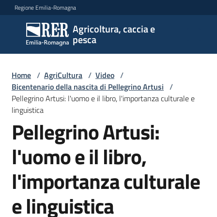
Vai al contenuto
Vai alla navigazione
Vai al footer
Regione Emilia-Romagna
Agricoltura, caccia e
Agricoltura,
pesca
caccia e
pesca
Home
/
AgriCultura
/
Video
/
Bicentenario della nascita di Pellegrino Artusi
/
Pellegrino Artusi: l'uomo e il libro, l'importanza culturale e
Argomenti
linguistica
Pellegrino Artusi:
Novità
l'uomo e il libro,
l'importanza culturale
Servizi
e linguistica
Leggi
atti