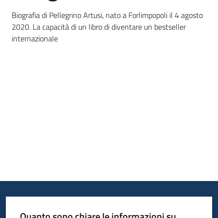
bandi
Biografia di Pellegrino Artusi, nato a Forlimpopoli il 4 agosto
2020. La capacità di un libro di diventare un bestseller
Piani
internazionale
programmi
progetti
Agricoltura
in
cifre
Seguici
su
Quanto sono chiare le informazioni su