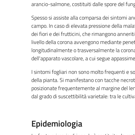
arancio-salmone, costituiti dalle spore del fun
Spesso si assiste alla comparsa dei sintomi an
campo. In caso di elevata pressione della malat
dei fiori e dei frutticini, che rimangono annerit
livello della corona avvengono mediante penetr
longitudinalmente o trasversalmente la corona
dell'apparato vascolare, a cui segue appassim
I sintomi fogliari non sono molto frequenti e so
della pianta. Si manifestano con tacche necroti
posizionate frequentemente al margine del lemb
dal grado di suscettibilità varietale: tra le cult
Epidemiologia