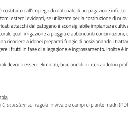
a è costituito dall'impiego di materiale di propagazione infet
mi esterni evidenti, se utilizzate per la costituzione di nuov
icati attacchi del patogeno è sconsigliabile impiantare cultivar 
turali, quali irrigazione a pioggia e abbondanti concimazioni, 
o ricorrere a idonei preparati fungicidi posizionando i trattam
gere i frutti in fase di allegagione e ingrossamento. Inoltre è i
urali devono essere eliminati, bruciandoli o interrandoli in pro
gola
di
C. acutatum
su fragola in vivaio e campi di piante madri
(
PD