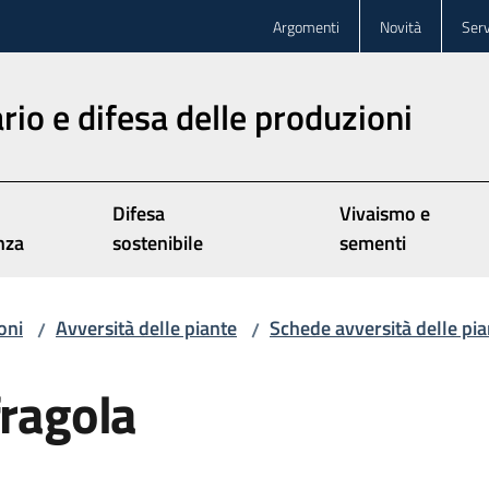
Argomenti
Novità
Serv
rio e difesa delle produzioni
Difesa
Vivaismo e
nza
sostenibile
sementi
oni
Avversità delle piante
Schede avversità delle pia
/
/
fragola