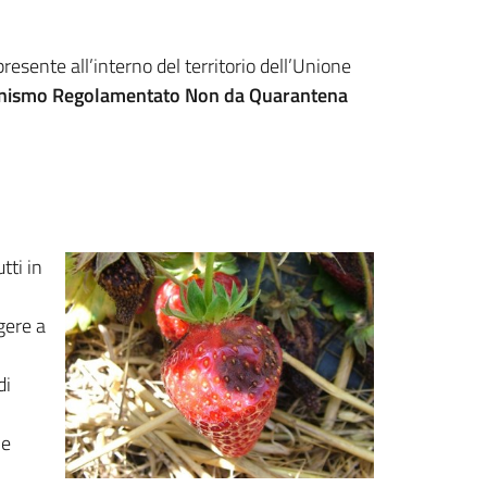
esente all’interno del territorio dell’Unione
nismo Regolamentato Non da Quarantena
tti in
gere a
di
le