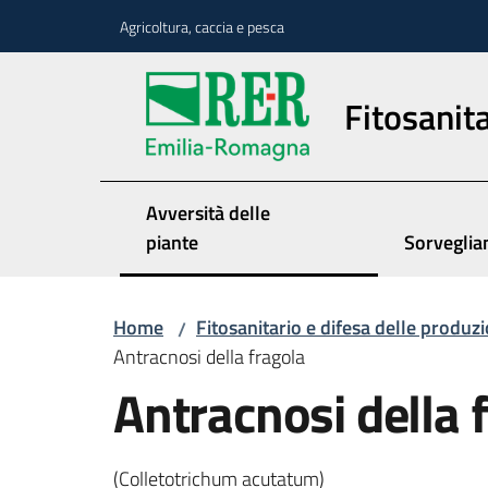
Vai al contenuto
Vai alla navigazione
Vai al footer
Agricoltura, caccia e pesca
Fitosanita
Avversità delle
piante
Sorveglia
Home
Fitosanitario e difesa delle produzi
/
Antracnosi della fragola
Antracnosi della 
(Colletotrichum acutatum)