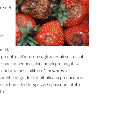
re nel
i
ure
midità
, prodotte all'interno degli acervuli sui tessuti
azione; in periodi caldo-umidi prolungati si
anche la possibilità di
C. acutatum
di
o sarebbe in grado di moltiplicarsi producendo
sui fiori e frutti. Spesso si possono infatti
ta.