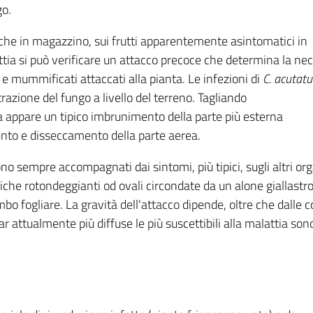
go.
che in magazzino, sui frutti apparentemente asintomatici in
tia si può verificare un attacco precoce che determina la nec
i e mummificati attaccati alla pianta. Le infezioni di
C. acutat
azione del fungo a livello del terreno. Tagliando
 appare un tipico imbrunimento della parte più esterna
ento e disseccamento della parte aerea.
no sempre accompagnati dai sintomi, più tipici, sugli altri or
che rotondeggianti od ovali circondate da un alone giallastro
o fogliare. La gravità dell'attacco dipende, oltre che dalle
ivar attualmente più diffuse le più suscettibili alla malattia so