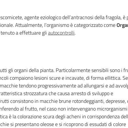
omicete, agente eziologico dell’antracnosi della fragola, è pr
regionale. Attualmente, l’organismo è categorizzato come
Orga
 tenuto a effettuare gli
autocontrolli
.
tti gli organi della pianta. Particolarmente sensibili sono i fru
ncoli compaiono lesioni scure e incavate, di forma ellittica. Se
le macchie tendono progressivamente ad allungarsi e ad avvol
atteristica strozzatura che causa arresto di sviluppo e
 frutti consistono in macchie brune rotondeggianti, depresse, 
nferendo al frutto, nel caso non intervengano microrganismi
ica è la colorazione scura degli acheni in corrispondenza del
hie si presentano oleose e si ricoprono di essudati di colore