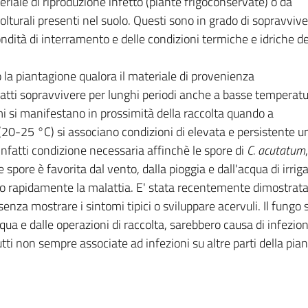
eriale di riproduzione infetto (piante frigoconservate) o da
lturali presenti nel suolo. Questi sono in grado di sopravvive
ondità di interramento e delle condizioni termiche e idriche de
 la piantagione qualora il materiale di provenienza
atti sopravvivere per lunghi periodi anche a basse temperat
mi si manifestano in prossimità della raccolta quando a
(20-25 °C) si associano condizioni di elevata e persistente u
infatti condizione necessaria affinchè le spore di
C. acutatum
e spore è favorita dal vento, dalla pioggia e dall'acqua di irrig
no rapidamente la malattia. E' stata recentemente dimostrata 
 senza mostrare i sintomi tipici o sviluppare acervuli. Il fung
qua e dalle operazioni di raccolta, sarebbero causa di infezioni 
utti non sempre associate ad infezioni su altre parti della pian