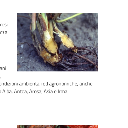
rosi
um
a
gani
,
 condizioni ambientali ed agronomiche, anche
no Alba, Antea, Arosa, Asia e Irma.