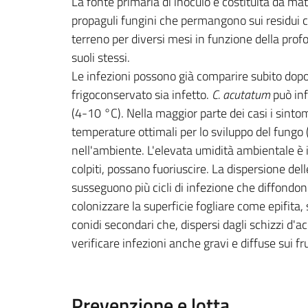
La fonte primaria di inoculo è costituita da mat
propaguli fungini che permangono sui residui co
terreno per diversi mesi in funzione della prof
suoli stessi.
Le infezioni possono già comparire subito dopo
frigoconservato sia infetto.
C. acutatum
può inf
(4-10 °C). Nella maggior parte dei casi i sinto
temperature ottimali per lo sviluppo del fungo 
nell'ambiente. L'elevata umidità ambientale è 
colpiti, possano fuoriuscire. La dispersione dell
susseguono più cicli di infezione che diffondo
colonizzare la superficie fogliare come epifita,
conidi secondari che, dispersi dagli schizzi d'ac
verificare infezioni anche gravi e diffuse sui fr
Prevenzione e lotta