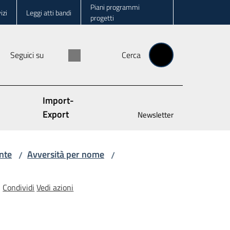
Piani programmi
izi
Leggi atti bandi
progetti
Seguici su
Cerca
Import-
Export
Newsletter
nte
Avversità per nome
/
/
Condividi
Vedi azioni