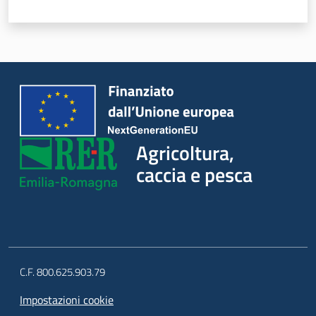
Seguici
su
Agricoltura,
caccia e pesca
Agricoltura,
caccia e
pesca
C.F. 800.625.903.79
Impostazioni cookie
Argomenti