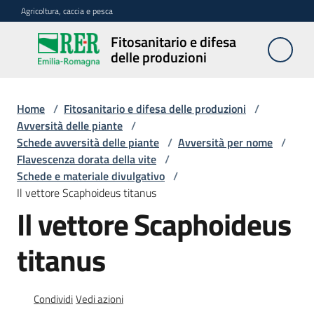
Vai al contenuto
Vai alla navigazione
Vai al footer
Agricoltura, caccia e pesca
Fitosanitario e difesa
Fitosanitario
delle produzioni
e difesa
delle
produzioni
Home
/
Fitosanitario e difesa delle produzioni
/
Avversità delle piante
/
Schede avversità delle piante
/
Avversità per nome
/
Flavescenza dorata della vite
/
Avversità
Schede e materiale divulgativo
/
delle
Il vettore Scaphoideus titanus
piante
Il vettore Scaphoideus
titanus
Sorveglianza
Condividi
Vedi azioni
Difesa