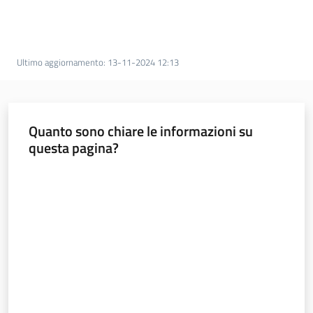
sostenibile
Ultimo aggiornamento
:
13-11-2024 12:13
Vivaismo
e
sementi
Quanto sono chiare le informazioni su
questa pagina?
Import-
Export
Valuta da 1 a 5 stelle
Newsletter