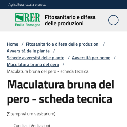
Vai al contenuto
Vai alla navigazione
Vai al footer
Agricoltura, caccia e pesca
Fitosanitario e difesa
Fitosanitario
delle produzioni
e difesa
delle
produzioni
Home
/
Fitosanitario e difesa delle produzioni
/
Avversità delle piante
/
Schede avversità delle piante
/
Avversità per nome
/
Maculatura bruna del pero
/
Avversità
Maculatura bruna del pero - scheda tecnica
delle
Maculatura bruna del
piante
pero - scheda tecnica
Sorveglianza
(Stemphylium vesicarium)
Difesa
Condividi
Vedi azioni