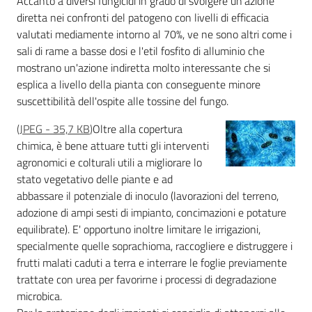
Accanto a diversi fungicidi in grado di svolgere un'azione
diretta nei confronti del patogeno con livelli di efficacia
valutati mediamente intorno al 70%, ve ne sono altri come i
sali di rame a basse dosi e l'etil fosfito di alluminio che
mostrano un'azione indiretta molto interessante che si
esplica a livello della pianta con conseguente minore
suscettibilità dell'ospite alle tossine del fungo.
(
JPEG
-
35,7 KB
)
Oltre alla copertura
chimica, è bene attuare tutti gli interventi
agronomici e colturali utili a migliorare lo
stato vegetativo delle piante e ad
abbassare il potenziale di inoculo (lavorazioni del terreno,
adozione di ampi sesti di impianto, concimazioni e potature
equilibrate). E' opportuno inoltre limitare le irrigazioni,
specialmente quelle soprachioma, raccogliere e distruggere i
frutti malati caduti a terra e interrare le foglie previamente
trattate con urea per favorirne i processi di degradazione
microbica.