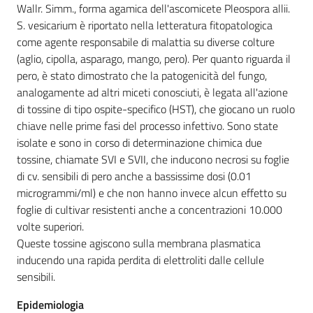
Wallr. Simm., forma agamica dell'ascomicete Pleospora allii.
S. vesicarium è riportato nella letteratura fitopatologica
come agente responsabile di malattia su diverse colture
(aglio, cipolla, asparago, mango, pero). Per quanto riguarda il
pero, è stato dimostrato che la patogenicità del fungo,
analogamente ad altri miceti conosciuti, è legata all'azione
di tossine di tipo ospite-specifico (HST), che giocano un ruolo
chiave nelle prime fasi del processo infettivo. Sono state
isolate e sono in corso di determinazione chimica due
tossine, chiamate SVI e SVII, che inducono necrosi su foglie
di cv. sensibili di pero anche a bassissime dosi (0.01
microgrammi/ml) e che non hanno invece alcun effetto su
foglie di cultivar resistenti anche a concentrazioni 10.000
volte superiori.
Queste tossine agiscono sulla membrana plasmatica
inducendo una rapida perdita di elettroliti dalle cellule
sensibili.
Epidemiologia