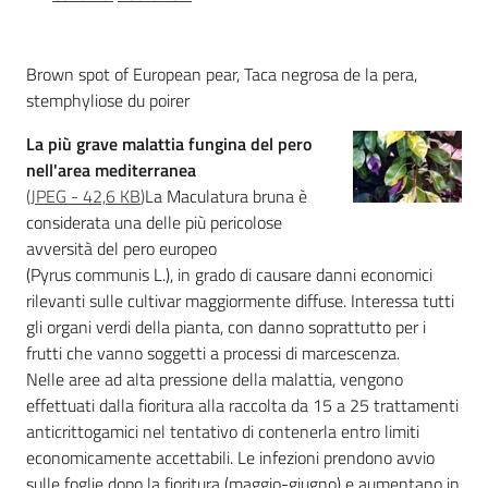
sostenibile
Brown spot of European pear, Taca negrosa de la pera,
stemphyliose du poirer
Vivaismo
e
La più grave malattia fungina del pero
sementi
nell'area mediterranea
(
JPEG
-
42,6 KB
)
La Maculatura bruna è
considerata una delle più pericolose
Import-
avversità del pero europeo
Export
(Pyrus communis L.), in grado di causare danni economici
rilevanti sulle cultivar maggiormente diffuse. Interessa tutti
gli organi verdi della pianta, con danno soprattutto per i
frutti che vanno soggetti a processi di marcescenza.
Nelle aree ad alta pressione della malattia, vengono
effettuati dalla fioritura alla raccolta da 15 a 25 trattamenti
anticrittogamici nel tentativo di contenerla entro limiti
Newsletter
economicamente accettabili. Le infezioni prendono avvio
sulle foglie dopo la fioritura (maggio-giugno) e aumentano in