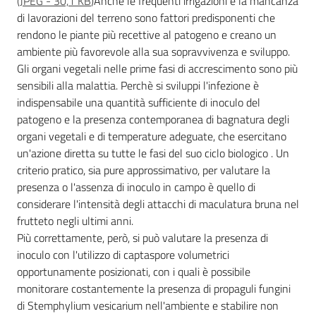
(
JPEG
-
30,1 KB
)
Anche le frequenti irrigazioni e la mancanza
di lavorazioni del terreno sono fattori predisponenti che
rendono le piante più recettive al patogeno e creano un
ambiente più favorevole alla sua sopravvivenza e sviluppo.
Gli organi vegetali nelle prime fasi di accrescimento sono più
sensibili alla malattia. Perchè si sviluppi l'infezione è
indispensabile una quantità sufficiente di inoculo del
patogeno e la presenza contemporanea di bagnatura degli
organi vegetali e di temperature adeguate, che esercitano
un'azione diretta su tutte le fasi del suo ciclo biologico . Un
criterio pratico, sia pure approssimativo, per valutare la
presenza o l'assenza di inoculo in campo è quello di
considerare l'intensità degli attacchi di maculatura bruna nel
frutteto negli ultimi anni.
Più correttamente, però, si può valutare la presenza di
inoculo con l'utilizzo di captaspore volumetrici
opportunamente posizionati, con i quali è possibile
monitorare costantemente la presenza di propaguli fungini
di Stemphylium vesicarium nell'ambiente e stabilire non