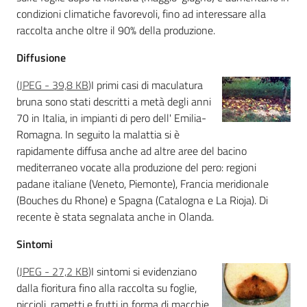
condizioni climatiche favorevoli, fino ad interessare alla
Seguici
raccolta anche oltre il 90% della produzione.
su
Diffusione
(
JPEG
-
39,8 KB
)
I primi casi di maculatura
bruna sono stati descritti a metà degli anni
70 in Italia, in impianti di pero dell' Emilia-
Romagna. In seguito la malattia si è
rapidamente diffusa anche ad altre aree del bacino
mediterraneo vocate alla produzione del pero: regioni
padane italiane (Veneto, Piemonte), Francia meridionale
(Bouches du Rhone) e Spagna (Catalogna e La Rioja). Di
recente è stata segnalata anche in Olanda.
Agricoltura,
Sintomi
caccia e
pesca
(
JPEG
-
27,2 KB
)
I sintomi si evidenziano
dalla fioritura fino alla raccolta su foglie,
Argomenti
piccioli, rametti e frutti in forma di macchie