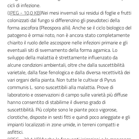
cicli di infezione.
(
JPEG
-
10,0 KB
)
Nei mesi invernali sui residui di foglie e frutti
colonizzati dal fungo si differenzino gli pseudoteci della
forma ascofora (Pleospora allii). Anche se il ciclo biologico del
patogeno è ormai noto, non è ancora stato completamente
chiarito il ruolo delle ascospore nelle infezioni primarie e gli
eventuali siti di svernamento della forma agamica. Lo
sviluppo della malattia è strettamente influenzato da
alcune condizioni ambientali, oltre che dalla suscettibilità
varietale, dalla fase fenologica e dalla diversa recettività dei
vari organi della pianta. Non tutte le cultivar di Pyrus
communis L. sono suscettibili alla malattia. Prove di
laboratorio e osservazioni di campo sulle varietà più diffuse
hanno consentito di stabilirne il diverso grado di
suscettibilità. Più colpite sono le piante poco vigorose,
clorotiche, disposte in sesti fitti e quindi poco arieggiate e gli
impianti localizzati in zone umide, in terreni compatti e
asfittici.