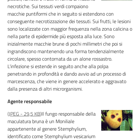
necrotiche. Sui tessuti verdi compaiono
Novità
macchie puntiformi che in seguito si estendono con
conseguente necrotizzazione dei tessuti. Sui frutti, le lesioni
Servizi
sono localizzate con maggior frequenza nella zona calicina o
nella parte di epidermide più esposta alla luce. Sono
Leggi atti bandi
inizialmente macchie brune di pochi millimetri che poi si
ingrandiscono mantenendo una forma tendenzialmente
circolare, spesso contornata da un alone rossastro.
L'infezione si estende in seguito anche alla polpa
penetrando in profondità e dando avvio ad un processo di
Piani programmi
marcescenza, che viene in genere accelerato e aggravato
progetti
dalla presenza di altri microrganismi.
Agente responsabile
(
JPEG
-
29,5 KB
)
Il fungo responsabile della
maculatura bruna è un Moniliale
appartenente al genere Stemphylium,
identificato come Stemphylium vesicarium