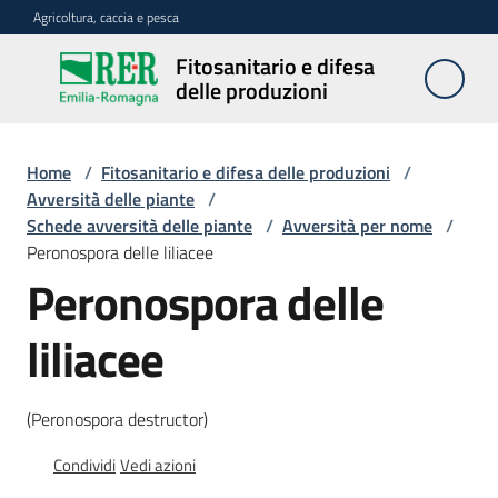
Vai al contenuto
Vai alla navigazione
Vai al footer
Agricoltura, caccia e pesca
Fitosanitario e difesa
Fitosanitario
delle produzioni
e difesa
delle
produzioni
Home
/
Fitosanitario e difesa delle produzioni
/
Avversità delle piante
/
Schede avversità delle piante
/
Avversità per nome
/
Peronospora delle liliacee
Avversità
Peronospora delle
delle
piante
liliacee
Sorveglianza
(Peronospora destructor)
Condividi
Vedi azioni
Difesa