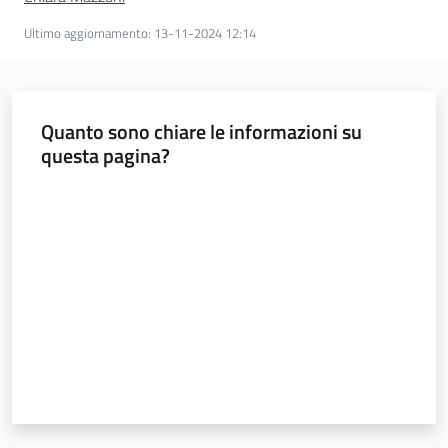
Ultimo aggiornamento
:
13-11-2024 12:14
Seguici
su
Quanto sono chiare le informazioni su
questa pagina?
Valuta da 1 a 5 stelle
Agricoltura,
caccia e
pesca
Argomenti