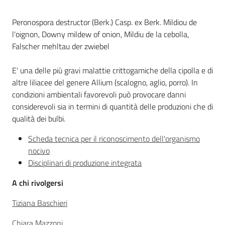
sostenibile
Peronospora destructor (Berk.) Casp. ex Berk. Mildiou de
l'oignon, Downy mildew of onion, Mildiu de la cebolla,
Falscher mehltau der zwiebel
Vivaismo
e
E' una delle più gravi malattie crittogamiche della cipolla e di
sementi
altre liliacee del genere Allium (scalogno, aglio, porro). In
condizioni ambientali favorevoli può provocare danni
considerevoli sia in termini di quantità delle produzioni che di
Import-
qualità dei bulbi.
Export
Scheda tecnica per il riconoscimento dell'organismo
nocivo
Disciplinari di produzione integrata
A chi rivolgersi
Newsletter
Tiziana Baschieri
Chiara Mazzoni