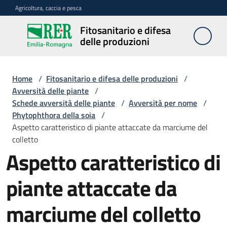
Vai al contenuto
Vai alla navigazione
Vai al footer
Agricoltura, caccia e pesca
Fitosanitario e difesa
Fitosanitario
delle produzioni
e difesa
delle
produzioni
Home
/
Fitosanitario e difesa delle produzioni
/
Avversità delle piante
/
Schede avversità delle piante
/
Avversità per nome
/
Phytophthora della soia
/
Avversità
Aspetto caratteristico di piante attaccate da marciume del
delle
colletto
piante
Aspetto caratteristico di
piante attaccate da
Sorveglianza
marciume del colletto
Difesa