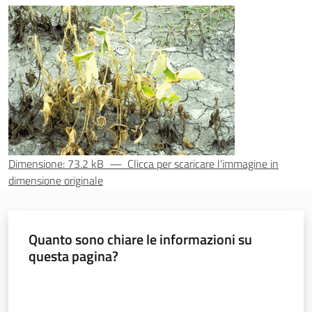
sostenibile
Vivaismo
e
sementi
Import-
Dimensione: 73.2 kB
—
Clicca per scaricare l'immagine in
Export
dimensione originale
Quanto sono chiare le informazioni su
questa pagina?
Newsletter
Valuta da 1 a 5 stelle