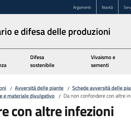
Argomenti
Novità
Serv
rio e difesa delle produzioni
Difesa
Vivaismo e
nza
sostenibile
sementi
oni
Avversità delle piante
Schede avversità delle pia
/
/
 e materiale divulgativo
Da non confondere con altre inf
/
 con altre infezioni