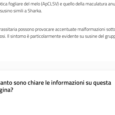
otica fogliare del melo (ApCLSV) e quello della maculatura a
 susino simili a Sharka.
n parassitaria possono provocare accentuate malformazioni so
si. Il sintomo è particolarmente evidente su susine del grupp
anto sono chiare le informazioni su questa
gina?
a da 1 a 5 stelle