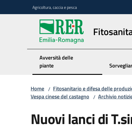
Vai al contenuto
Vai alla navigazione
Vai al footer
Agricoltura, caccia e pesca
Fitosanita
Avversità delle
piante
Sorveglia
Home
Fitosanitario e difesa delle produzi
/
Vespa cinese del castagno
Archivio notizi
/
Nuovi lanci di T.s