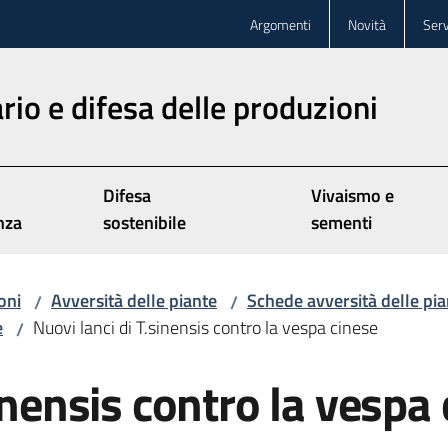
Argomenti
Novità
Serv
rio e difesa delle produzioni
Difesa
Vivaismo e
nza
sostenibile
sementi
oni
Avversità delle piante
Schede avversità delle pia
/
/
e
Nuovi lanci di T.sinensis contro la vespa cinese
/
inensis contro la vespa