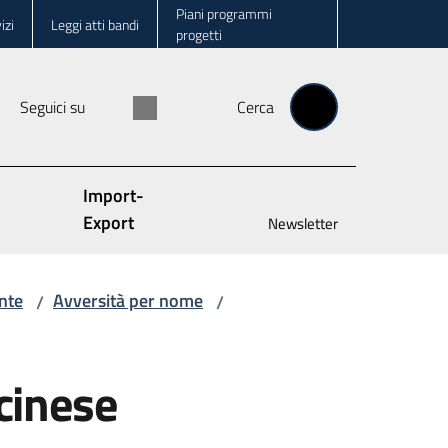
Piani programmi
izi
Leggi atti bandi
progetti
Seguici su
Cerca
Import-
Export
Newsletter
nte
Avversità per nome
/
/
 cinese