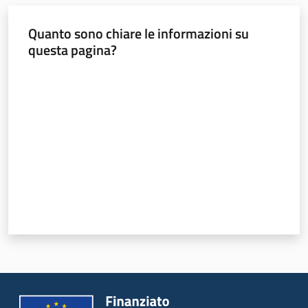
Novità
Quanto sono chiare le informazioni su
questa pagina?
Servizi
Valuta da 1 a 5 stelle
Leggi atti bandi
Piani programmi
progetti