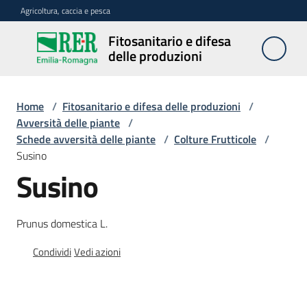
Vai al contenuto
Vai alla navigazione
Vai al footer
Agricoltura, caccia e pesca
Fitosanitario e difesa
Fitosanitario
delle produzioni
e difesa
delle
produzioni
Home
/
Fitosanitario e difesa delle produzioni
/
Avversità delle piante
/
Schede avversità delle piante
/
Colture Frutticole
/
Susino
Avversità
Susino
delle
piante
Prunus domestica L.
Sorveglianza
Condividi
Vedi azioni
Difesa