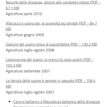
Nerume delle drupacee, attenti alle condizioni meteo
(
PDF
-
sostenibile
67,1 KB
)
Agricoltura aprile 2010
Vivaismo
Albicocco e susino bio, le avversità più temibili
(
PDF
-
84,7
e
KB
)
sementi
Agricoltura giugno 2009
Giallumi del susino prove di suscettibilità
(
PDF
-
130,2 KB
)
Agricoltura luglio-agosto 2008
Import-
Export
Leptonecrosi del susino, la ricerca fa passi avanti
(
PDF
-
103,3 KB
)
Agricoltura settembre 2007
La tignola delle susine è sempre in agguato
(
PDF
-
106,4
KB
)
Agricoltura luglio-agosto 2007
Newsletter
Cancro batterico o Maculatura batterica delle drupacee