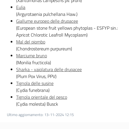
(Xantomonas campestris pv. pruni)
Eulia
Seguici
(Argyrotaenia pulchellana Haw.)
su
Giallume europeo delle drupacee
(European stone fruit yellows phytoplas - ESFYP sin.:
Apricot Chlorotic Leafroll Mycoplasm)
Mal del piombo
(Chondrostereum purpureum)
Marciume bruno
(Monilia fructicola)
Sharka - vaiolatura delle drupacee
(Plum Pox Virus, PPV)
Tignola delle susine
(Cydia funebrana)
Tignola orientale del pesco
Agricoltura,
caccia e
(Cydia molesta) Busck
pesca
Ultimo aggiornamento
:
13-11-2024 12:15
Argomenti