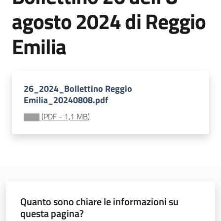
sostenibile
agosto 2024 di Reggio
Emilia
Vivaismo
e
sementi
26_2024_Bollettino Reggio
Emilia_20240808.pdf
Import-
(
PDF
-
1,1 MB
)
Export
Newsletter
Quanto sono chiare le informazioni su
questa pagina?