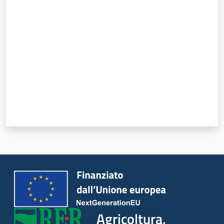
Valuta da 1 a 5 stelle
Seguici
su
Agricoltura,
caccia e
pesca
Agricoltura,
Argomenti