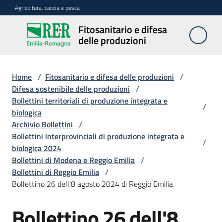
Vai al contenuto
Vai alla navigazione
Vai al footer
Agricoltura, caccia e pesca
Fitosanitario e difesa
Fitosanitario
delle produzioni
e difesa
delle
produzioni
Home
/
Fitosanitario e difesa delle produzioni
/
Difesa sostenibile delle produzioni
/
Bollettini territoriali di produzione integrata e
/
biologica
Avversità
Archivio Bollettini
/
delle
Bollettini interprovinciali di produzione integrata e
piante
/
biologica 2024
Bollettini di Modena e Reggio Emilia
/
Bollettini di Reggio Emilia
/
Sorveglianza
Bollettino 26 dell'8 agosto 2024 di Reggio Emilia
Bollettino 26 dell'8
Difesa